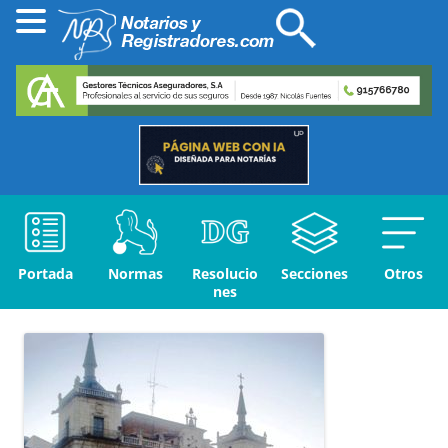
Portada
Normas
Resolucio
Secciones
Otros
nes