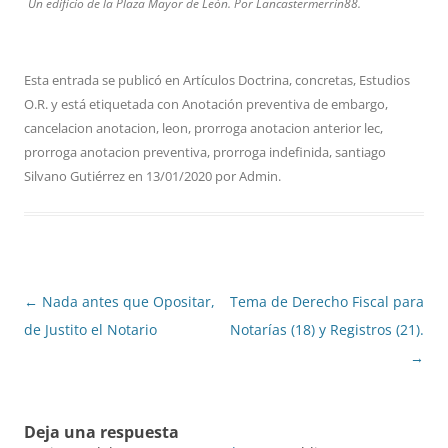
Un edificio de la Plaza Mayor de León. Por Lancastermerrin88.
Esta entrada se publicó en
Artículos Doctrina
,
concretas
,
Estudios
O.R.
y está etiquetada con
Anotación preventiva de embargo
,
cancelacion anotacion
,
leon
,
prorroga anotacion anterior lec
,
prorroga anotacion preventiva
,
prorroga indefinida
,
santiago
Silvano Gutiérrez
en
13/01/2020
por
Admin
.
Navegación
←
Nada antes que Opositar,
Tema de Derecho Fiscal para
de
de Justito el Notario
Notarías (18) y Registros (21).
entradas
→
Deja una respuesta