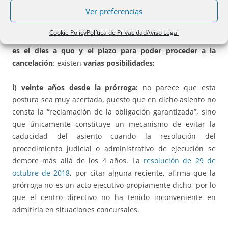
tratamiento más estricto que el otorgado a otros asientos
Ver preferencias
definitivos.
Cookie Policy
Política de Privacidad
Aviso Legal
Sentado el cambio de criterio, queda por determinar
cuál
es el dies a quo y el plazo para poder proceder a la
cancelación
: existen
varias posibilidades:
i) veinte años desde la prórroga:
no parece que esta
postura sea muy acertada, puesto que en dicho asiento no
consta la “reclamación de la obligación garantizada”, sino
que únicamente constituye un mecanismo de evitar la
caducidad del asiento cuando la resolución del
procedimiento judicial o administrativo de ejecución se
demore más allá de los 4 años. La
resolución de 29 de
octubre de 2018
, por citar alguna reciente, afirma que la
prórroga no es un acto ejecutivo propiamente dicho, por lo
que el centro directivo no ha tenido inconveniente en
admitirla en situaciones concursales.