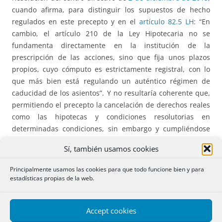
cuando afirma, para distinguir los supuestos de hecho
regulados en este precepto y en el
artículo 82.5 LH
: “En
cambio, el artículo 210 de la Ley Hipotecaria no se
fundamenta directamente en la institución de la
prescripción de las acciones, sino que fija unos plazos
propios, cuyo cómputo es estrictamente registral, con lo
que más bien está regulando un auténtico régimen de
caducidad de los asientos”. Y no resultaría coherente que,
permitiendo el precepto la cancelación de derechos reales
como las hipotecas y condiciones resolutorias en
determinadas condiciones, sin embargo y cumpliéndose
idénticos requisitos que para estas, no se entendiesen
Sí, también usamos cookies
incluidas las anotaciones preventivas de embargo dentro
del género constituido por “cualesquiera otras formas de
Principalmente usamos las cookies para que todo funcione bien y para
garantía con efectos reales”, que también pueden ser
estadísticas propias de la web.
objeto de cancelación por el mismo mecanismo. El carácter
definitivo del asiento de anotación prorrogada “de
Accept cookies
perpetuo” no parece suficiente motivo para justificar un