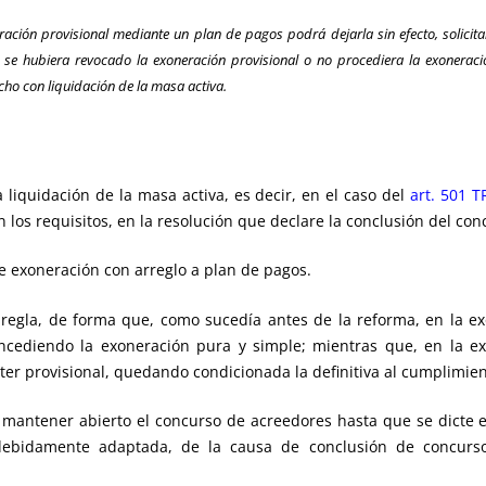
ración provisional mediante un plan de pagos podrá dejarla sin efecto, solicit
Si se hubiera revocado la exoneración provisional o no procediera la exonerac
echo con liquidación de la masa activa.
a liquidación de la masa activa, es decir, en el caso del
art. 501 T
los requisitos, en la resolución que declare la conclusión del con
e exoneración con arreglo a plan de pagos.
egla, de forma que, como sucedía antes de la reforma, en la ex
ncediendo la exoneración pura y simple; mientras que, en la e
ter provisional, quedando condicionada la definitiva al cumplimien
 mantener abierto el concurso de acreedores hasta que se dicte el
 debidamente adaptada, de la causa de conclusión de concurs