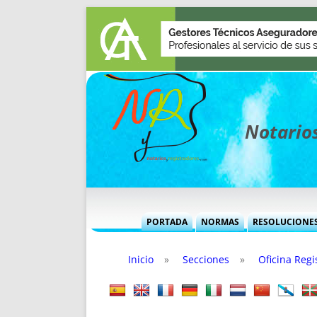
Notarios
PORTADA
NORMAS
RESOLUCIONE
MÁS USADAS (CUADRO)
INFORMES 
Inicio
»
Secciones
»
Oficina Regi
INFORMES MENSUALES
VOCES P
MÁS DESTACADAS
VOCES M
TITULARES DESDE 2002
TITULARES