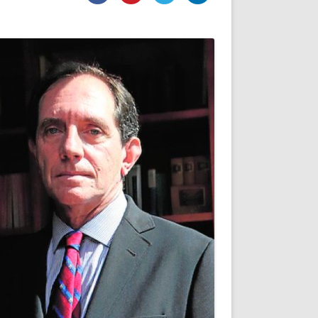
DE INICIO
PREMIO NYR
VORITOS
CONVENCIONES ANUALES
A IRPF
NUEVA ETAPA
AS
POLÍTICA DE PRIVACIDAD
IJUELAS
AVISO LEGAL
POTECA
REPORTAR INCIDENCIA
PERES
LOGOTIPO
CES
ENTREVISTAS
SONRISA
ENVÍA CORREO
CANALES DE VÍDEO