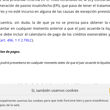
neración de pasivo insatisfecho (EPI), que pasa de tener el tratam
es y no esté incurso en alguna de las causas de excepción previst
uentra, sin duda, la de que ya no se precisa para obtener la 
ntar en cualquier momento anterior a que el juez acuerde la liqu
debe incluir el calendario de pago de los créditos exonerables y l
(
art. 496. 1 Y 2.TRLC
).
plan de pagos.
 podrá presentarse en cualquier momento antes de que el juez acuerde la liquida
presamente el deudor el calendario de pagos de los créditos exonerables que, s
Sí, también usamos cookies
ncipalmente usamos las cookies para que todo funcione bien y para estadísticas
cionar en detalle los recursos previstos para su cumplimiento, así como para 
pias de la web.
 subsistencia o las que genere su actividad, con especial atención a la renta y 