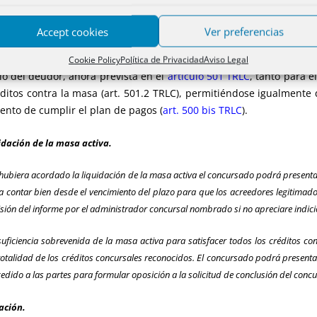
 plan de continuidad de actividad empresarial o profesional del deudor o de la n
ra.
Accept cookies
Ver preferencias
la reforma, con la que hasta ahora estaba prevista en la legislac
Cookie Policy
Política de Privacidad
Aviso Legal
io del deudor, ahora prevista en el
artículo 501 TRLC
, tanto para e
réditos contra la masa (art. 501.2 TRLC), permitiéndose igualmente
tento de cumplir el plan de pagos (
art. 500 bis TRLC
).
uidación de la masa activa.
 hubiera acordado la liquidación de la masa activa el concursado podrá presentar 
s a contar bien desde el vencimiento del plazo para que los acreedores legitim
isión del informe por el administrador concursal nombrado si no apreciare indicio
uficiencia sobrevenida de la masa activa para satisfacer todos los créditos con
 totalidad de los créditos concursales reconocidos. El concursado podrá presentar
edido a las partes para formular oposición a la solicitud de conclusión del concu
ación.