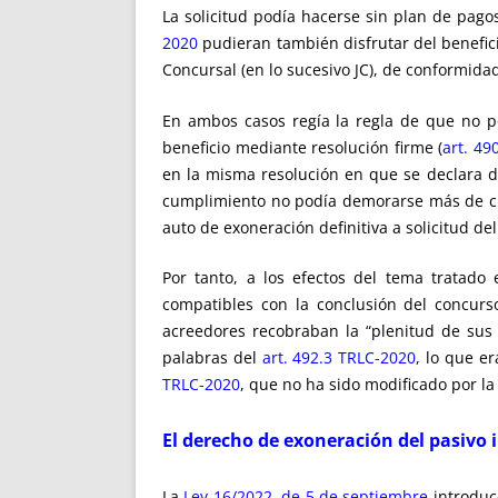
La solicitud podía hacerse sin plan de pago
2020
pudieran también disfrutar del benefi
Concursal (en lo sucesivo JC), de conformida
En ambos casos regía la regla de que no po
beneficio mediante resolución firme (
art. 49
en la misma resolución en que se declara di
cumplimiento no podía demorarse más de ci
auto de exoneración definitiva a solicitud de
Por tanto, a los efectos del tema tratado
compatibles con la conclusión del concurs
acreedores recobraban la “plenitud de sus a
palabras del
art. 492.3 TRLC-2020
, lo que e
TRLC-2020
, que no ha sido modificado por la
El derecho de exoneración del pasivo
La
Ley 16/2022, de 5 de septiembre
introduce