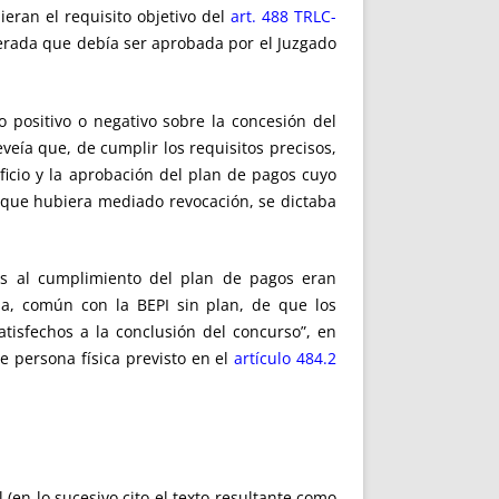
eran el requisito objetivo del
art. 488 TRLC-
erada que debía ser aprobada por el Juzgado
 positivo o negativo sobre la concesión del
eveía que, de cumplir los requisitos precisos,
ficio y la aprobación del plan de pagos cuyo
in que hubiera mediado revocación, se dictaba
vas al cumplimiento del plan de pagos eran
ia, común con la BEPI sin plan, de que los
atisfechos a la conclusión del concurso”, en
e persona física previsto en el
artículo 484.2
en lo sucesivo cito el texto resultante como