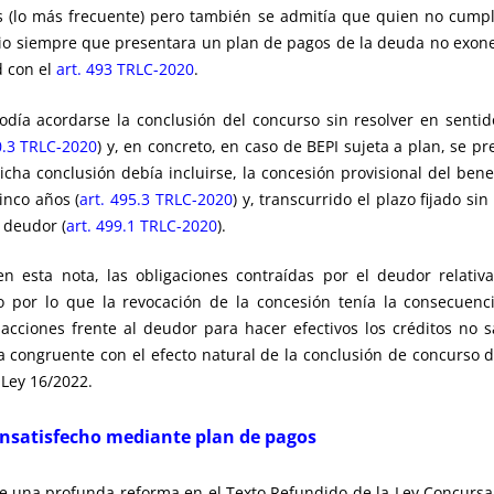
s (lo más frecuente) pero también se admitía que quien no cumpli
cio siempre que presentara un plan de pagos de la deuda no exon
d con el
art. 493 TRLC-2020
.
día acordarse la conclusión del concurso sin resolver en sentido
0.3 TRLC-2020
) y, en concreto, en caso de BEPI sujeta a plan, se pr
cha conclusión debía incluirse, la concesión provisional del bene
nco años (
art. 495.3 TRLC-2020
) y, transcurrido el plazo fijado s
l deudor (
art. 499.1 TRLC-2020
).
 en esta nota, las obligaciones contraídas por el deudor relati
o por lo que la revocación de la concesión tenía la consecuenc
cciones frente al deudor para hacer efectivos los créditos no s
ra congruente con el efecto natural de la conclusión de concurso d
 Ley 16/2022.
 insatisfecho mediante plan de pagos
 una profunda reforma en el Texto Refundido de la Ley Concursal (