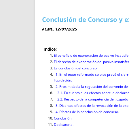
ENRIQUECIDAS
TITULARES 
NO DESESPERES
CAT
A MANO
SUCESIONES 
Conclusión de Concurso y e
FUTURAS NORMAS
GEORREFE
ACME, 12/01/2025
ALQUILE
TRI
LH Y C
Indice:
¿SABIA
El beneficio de exoneración de pasivo insatisf
El derecho de exoneración del pasivo insatisf
FRANCI
La conclusión del concurso
BÚSQUED
1. En el texto reformado solo se prevé el cier
liquidación.
2. Proximidad a la regulación del convenio de
2.1. En cuanto a los efectos sobre la declara
2.2. Respecto de la competencia del Juzgado 
3. Distintos efectos de la revocación de la ex
4. Efectos de la conclusión de concurso.
Conclusión.
Dedicatoria.