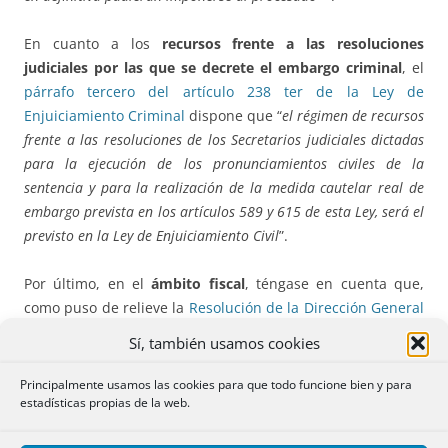
En cuanto a los
recursos frente a las resoluciones
judiciales por las que se decrete el embargo criminal
, el
párrafo tercero del artículo 238 ter de la Ley de
Enjuiciamiento Criminal
dispone que “
el régimen de recursos
frente a las resoluciones de los Secretarios judiciales dictadas
para la ejecución de los pronunciamientos civiles de la
sentencia y para la realización de la medida cautelar real de
embargo prevista en los artículos 589 y 615 de esta Ley, será el
previsto en la Ley de Enjuiciamiento Civil
”.
Por último, en el
ámbito fiscal
, téngase en cuenta que,
como puso de relieve la
Resolución de la Dirección General
de Seguridad Jurídica y Fe Pública de 21 de diciembre de
Sí, también usamos cookies
1987
,
no es preciso que el mandamiento sea presentado
en la Oficina Liquidadora para poder tomar anotación
Principalmente usamos las cookies para que todo funcione bien y para
estadísticas propias de la web.
preventiva en el Registro
, como así lo confirma el apartado
segundo,
a sensu contrario
del
artículo 40 del Real Decreto