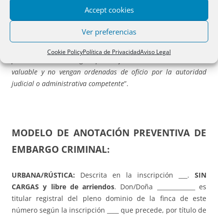
Legislativo 1/1993, de 24 de septiembre, por el que se
Accept cookies
aprueba el Texto Refundido de la Ley del Impuesto de
Transmisiones Patrimoniales y Actos Jurídicos
Ver preferencias
Documentados
cuando dispone que “
están sujetas (…). 2 Las
anotaciones preventivas que se practiquen en los Registros
Cookie Policy
Política de Privacidad
Aviso Legal
públicos, cuando tengan por objeto un derecho o interés
valuable y no vengan ordenadas de oficio por la autoridad
judicial o administrativa competente
”.
MODELO DE ANOTACIÓN PREVENTIVA DE
EMBARGO CRIMINAL:
URBANA/RÚSTICA:
Descrita en la inscripción ___.
SIN
CARGAS y libre de arriendos
. Don/Doña _____________ es
titular registral del pleno dominio de la finca de este
número según la inscripción ____ que precede, por título de