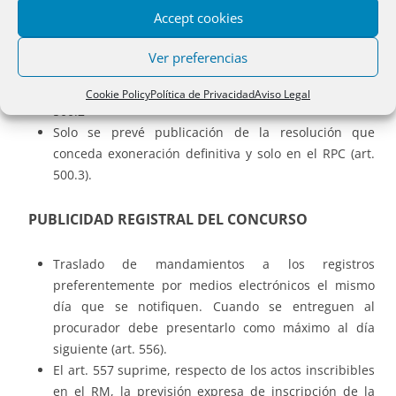
declarativas o ejecutivas de acreedores por deuda no
Accept cookies
exonerable se ejercitan ante el juez del concurso (art.
499.2).
Ver preferencias
El incumplimiento del plan puede impedir la
exoneración definitiva en el caso previsto en el art.
Cookie Policy
Política de Privacidad
Aviso Legal
500.2
Solo se prevé publicación de la resolución que
conceda exoneración definitiva y solo en el RPC (art.
500.3).
PUBLICIDAD REGISTRAL DEL CONCURSO
Traslado de mandamientos a los registros
preferentemente por medios electrónicos el mismo
día que se notifiquen. Cuando se entreguen al
procurador debe presentarlo como máximo al día
siguiente (art. 556).
El art. 557 suprime, respecto de los actos inscribibles
en el RM, la previsión expresa de inscripción de la