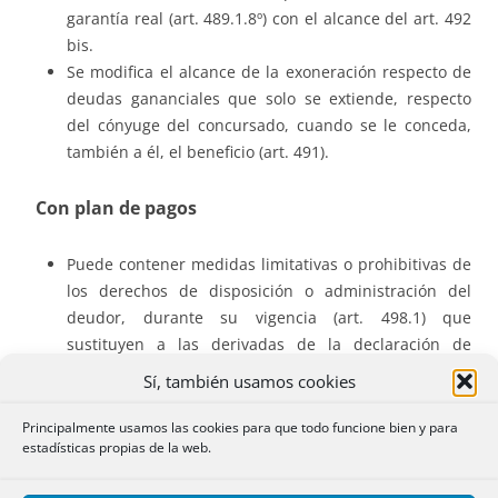
garantía real (art. 489.1.8º) con el alcance del art. 492
bis.
Se modifica el alcance de la exoneración respecto de
deudas gananciales que solo se extiende, respecto
del cónyuge del concursado, cuando se le conceda,
también a él, el beneficio (art. 491).
Con plan de pagos
Puede contener medidas limitativas o prohibitivas de
los derechos de disposición o administración del
deudor, durante su vigencia (art. 498.1) que
sustituyen a las derivadas de la declaración de
concurso desde que sean eficaces (art. 498.ter.2).
Sí, también usamos cookies
Parece que, a efecto de calificación registral, lo que se
decida sobre incumplimiento de convenio será
Principalmente usamos las cookies para que todo funcione bien y para
estadísticas propias de la web.
también aplicable en este caso por analogía.
La competencia para entender de acciones