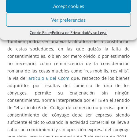
CC
y considerar que esos bienes eran privativos por ser
Accept cookies
“Los instrumentos necesarios para el ejercicio de la
profesión u oficio” del cónyuge aportante y por tanto
Ver preferencias
podían ser aportados sin consentimiento alguno.
Cookie Policy
Política de Privacidad
Aviso Legal
También podría ser una vía facilitadora de la constitución
de estas sociedades, en las que quizás la falta de
consentimiento es, o bien por mero olvido, o por estimarlo
no necesario, como reminiscencia de la consideración
romana de las cosas muebles como “res mobilis, res vilis”,
la vía del
artículo 6 del Ccom
que, respecto de los bienes
adquiridos por resultas del comercio de uno de los
cónyuges, permite su enajenación sin ningún
consentimiento, norma interpretada por el TS en el sentido
de “el artículo 6 del Código de comercio no precisa que el
consentimiento del cónyuge deba ser expreso, siendo
suficiente el tácito «cuando la actividad comercial se lleva a
cabo con conocimiento y sin oposición expresa del cónyuge
que debe prestarlo» ( sentencia de 7 de marzo de 2001 ,