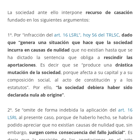
La sociedad ante ello interpone
recurso de casación
fundado en los siguientes argumentos:
1º. Por “infracción del
art. 16 LSRL”, hoy 56 del TRLSC
,
dado
que “genera una situación que hace que la sociedad
incurra en causas de nulidad
que no existían hasta que se
ha dictado la sentencia que obliga a
rescindir las
aportaciones
. Es decir que se “produce una
drástica
mutación de la sociedad
, porque afecta a su capital y a su
composición social, al acto de constitución y a los
estatutos”. Por ello,
“la sociedad debiera haber sido
declarada nula ab origine”
.
2º. Se “omite de forma indebida la aplicación del
art. 16
LSRL
al presente caso, porque de haberlo hecho, se habría
podido apreciar que no existían causas de nulidad que, sin
embargo,
surgen como consecuencia del fallo judicial”
. Es
decir que la rescisión de las aportaciones en el acto