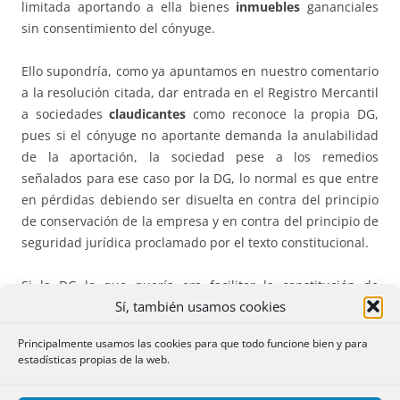
limitada aportando a ella bienes
inmuebles
gananciales
sin consentimiento del cónyuge.
Ello supondría, como ya apuntamos en nuestro comentario
a la resolución citada, dar entrada en el Registro Mercantil
a sociedades
claudicantes
como reconoce la propia DG,
pues si el cónyuge no aportante demanda la anulabilidad
de la aportación, la sociedad pese a los remedios
señalados para ese caso por la DG, lo normal es que entre
en pérdidas debiendo ser disuelta en contra del principio
de conservación de la empresa y en contra del principio de
seguridad jurídica proclamado por el texto constitucional.
Si la DG lo que quería era facilitar la constitución de
Sí, también usamos cookies
pequeñas sociedades a las que se les aportan bienes
muebles de escaso valor, evitando consentimientos
Principalmente usamos las cookies para que todo funcione bien y para
normalmente estériles y casi sin sentido, debería haber
estadísticas propias de la web.
acudido a otros remedios más acordes con la técnica
jurídica. Así ya señalamos la vía del artículo
1348, 8º del