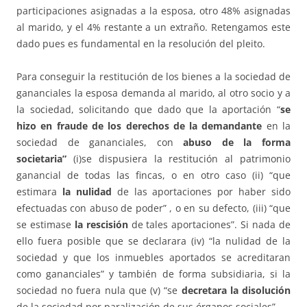
participaciones asignadas a la esposa, otro 48% asignadas
al marido, y el 4% restante a un extraño. Retengamos este
dado pues es fundamental en la resolución del pleito.
Para conseguir la restitución de los bienes a la sociedad de
gananciales la esposa demanda al marido, al otro socio y a
la sociedad, solicitando que dado que la aportación “
se
hizo en fraude de los derechos de la demandante
en la
sociedad de gananciales, con
abuso de la forma
societaria”
(i)se dispusiera la restitución al patrimonio
ganancial de todas las fincas, o en otro caso (ii) “que
estimara
la nulidad
de las aportaciones por haber sido
efectuadas con abuso de poder” , o en su defecto, (iii) “que
se estimase
la rescisión
de tales aportaciones”. Si nada de
ello fuera posible que se declarara (iv) “la nulidad de la
sociedad y que los inmuebles aportados se acreditaran
como gananciales” y también de forma subsidiaria, si la
sociedad no fuera nula que (v) “se
decretara la disolución
de la sociedad por paralización de sus órganos sociales”.