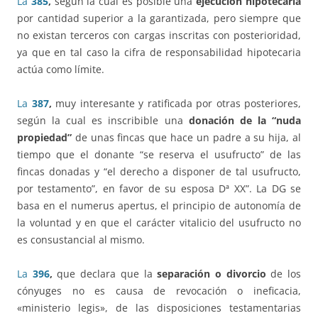
La
385
,
según la cual es posible una
ejecución hipotecaria
por cantidad superior a la garantizada, pero siempre que
no existan terceros con cargas inscritas con posterioridad,
ya que en tal caso la cifra de responsabilidad hipotecaria
actúa como límite.
La
387
,
muy interesante y ratificada por otras posteriores,
según la cual es inscribible una
donación de la “nuda
propiedad”
de unas fincas que hace un padre a su hija, al
tiempo que el donante “se reserva el usufructo” de las
fincas donadas y “el derecho a disponer de tal usufructo,
por testamento”, en favor de su esposa Dª XX”. La DG se
basa en el numerus apertus, el principio de autonomía de
la voluntad y en que el carácter vitalicio del usufructo no
es consustancial al mismo.
La
396
,
que declara que la
separación o divorcio
de los
cónyuges no es causa de revocación o ineficacia,
«ministerio legis», de las disposiciones testamentarias