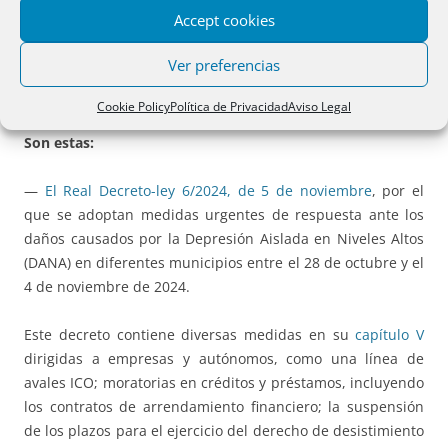
Accept cookies
Aunque su incidencia mercantil no es excesiva no
podemos dejar de citar las normas surgidas con motivo de
Ver preferencias
la DANA que el pasado 28 de octubre afectó a diversas
zonas de España y especialmente a Valencia.
Cookie Policy
Política de Privacidad
Aviso Legal
Son estas:
—
El Real Decreto-ley 6/2024, de 5 de noviembre
, por el
que se adoptan medidas urgentes de respuesta ante los
daños causados por la Depresión Aislada en Niveles Altos
(DANA) en diferentes municipios entre el 28 de octubre y el
4 de noviembre de 2024.
Este decreto contiene diversas medidas en su
capítulo V
dirigidas a empresas y autónomos, como una línea de
avales ICO; moratorias en créditos y préstamos, incluyendo
los contratos de arrendamiento financiero; la suspensión
de los plazos para el ejercicio del derecho de desistimiento