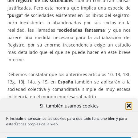
del registro de las sociedades
cuando concurran causas
justificadas. Pero esta norma que implica una especie de
“
purga
” de sociedades existentes en los libros del Registro,
pero inexistentes o abandonadas por sus socios en la
realidad, las llamadas “
sociedades fantasma
” y que nos
parece una medida necesaria para la actualización del
Registro, por su enorme trascendencia exige un estudio
más detallado que el que se puede hacer en este breve
informe.
Debemos constatar que los anteriores artículos 10, 13, 13f,
13g, 13j, 14a, y 15, en
España
también se aplicarán a la
sociedad colectiva y comanditaria simple de muy escasa
incidencia en el mundo empresarial patrio.
Sí, también usamos cookies
Ir a la PRIMERA PARTE DE ESTE TRABAJO
Principalmente usamos las cookies para que todo funcione bien y para
estadísticas propias de la web.
DISPOSICIONES DE CARÁCTER GENERAL.