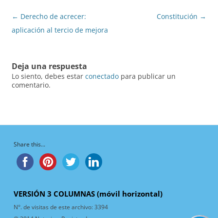
Navegación
←
Derecho de acrecer:
Constitución
→
de
aplicación al tercio de mejora
entradas
Deja una respuesta
Lo siento, debes estar
conectado
para publicar un
comentario.
Share this...
VERSIÓN 3 COLUMNAS (móvil horizontal)
N°. de visitas de este archivo:
3394