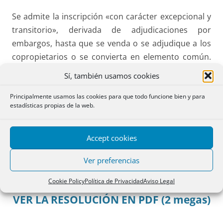
Se admite la inscripción «con carácter excepcional y
transitorio», derivada de adjudicaciones por
embargos, hasta que se venda o se adjudique a los
copropietarios o se convierta en elemento común.
Pero la inscripción tiene duración indefinida…, por lo
Sí, también usamos cookies
que queda en el aire la situación creada si pasa el
tiempo y no se hace ninguna de las tres cosas.
Principalmente usamos las cookies para que todo funcione bien y para
estadísticas propias de la web.
La comunicación ha sido enviada por Jaime Vives,
Oficial del Registro de Pedreguer (Alicante), a quien
Accept cookies
agradecemos su atención.
Ver preferencias
Cookie Policy
Política de Privacidad
Aviso Legal
VER LA RESOLUCIÓN EN PDF (2 megas)