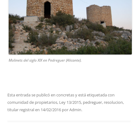
Molinets del siglo XIX en Pedreguer (Alicante).
Esta entrada se publicó en
concretas
y está etiquetada con
comunidad de propietarios
,
Ley 13/2015
,
pedreguer
,
resolucion
,
titular registral
en
14/02/2016
por
Admin
.