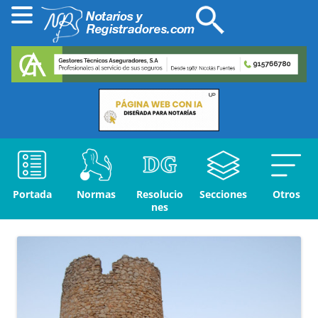
Portada
Normas
Resolucio
Secciones
Otros
nes