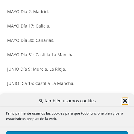
MAYO Día 2: Madrid.
MAYO Día 17: Galicia.
MAYO Día 30: Canarias.
MAYO Día 31: Castilla-La Mancha.
JUNIO Día 9: Murcia, La Rioja.
JUNIO Día 15: Castilla-La Mancha.
JULIO Día 25: Galicia, Navarra, País Vasco.
Sí, también usamos cookies
JULIO Día 28: Cantabria.
Principalmente usamos las cookies para que todo funcione bien y para
estadísticas propias de la web.
SEPTIEMBRE Día 1: Ciudad de Ceuta, Ciudad de Melilla.