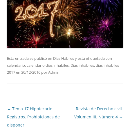
Esta entrada se publicó en
Días Hábiles
y está etiquetada con
calendario
,
calendario días inhabiles
,
Días inhábiles
,
dias inhabiles
2017
en
30/12/2016
por
Admin
.
Navegación
←
Tema 17 Hipotecario
Revista de Derecho civil.
de
Registros. Prohibiciones de
Volumen III. Número 4
→
entradas
disponer