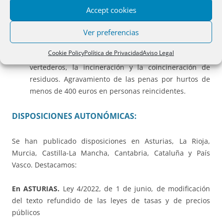
Reincidencia en pequeños hurtos.
Ley Orgánica
Accept cookies
9/2022: Suprime la previa autorización judicial o del
Ministerio Fiscal para acceder al Fichero de
Ver preferencias
Titularidades Financieras. Cesión a las CCAA del
Cookie Policy
Política de Privacidad
Aviso Legal
nuevo impuesto sobre el depósito de residuos en
vertederos, la incineración y la coincineración de
residuos. Agravamiento de las penas por hurtos de
menos de 400 euros en personas reincidentes.
DISPOSICIONES AUTONÓMICAS:
Se han publicado disposiciones en Asturias, La Rioja,
Murcia, Castilla-La Mancha, Cantabria, Cataluña y País
Vasco. Destacamos:
En ASTURIAS.
Ley 4/2022, de 1 de junio, de modificación
del texto refundido de las leyes de tasas y de precios
públicos