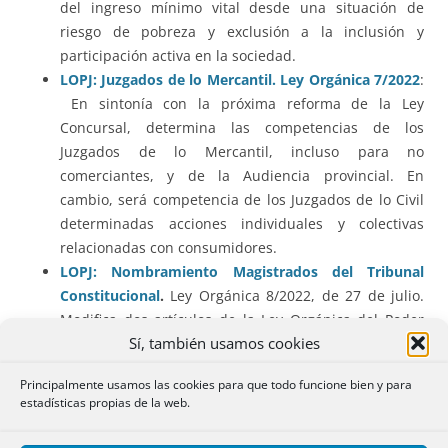
del ingreso mínimo vital desde una situación de
riesgo de pobreza y exclusión a la inclusión y
participación activa en la sociedad.
LOPJ: Juzgados de lo Mercantil. Ley Orgánica 7/2022
:
En sintonía con la próxima reforma de la Ley
Concursal, determina las competencias de los
Juzgados de lo Mercantil, incluso para no
comerciantes, y de la Audiencia provincial. En
cambio, será competencia de los Juzgados de lo Civil
determinadas acciones individuales y colectivas
relacionadas con consumidores.
LOPJ: Nombramiento Magistrados del Tribunal
Constitucional
.
Ley Orgánica 8/2022, de 27 de julio.
Modifica dos artículos de la Ley Orgánica del Poder
Sí, también usamos cookies
Judicial para permitir al Pleno del Consejo General del
Poder Judicial en funciones proponer el
Principalmente usamos las cookies para que todo funcione bien y para
nombramiento de dos magistrados para el Tribunal
estadísticas propias de la web.
Constitucional
Acceso al Fichero de Titularidades Financieras.