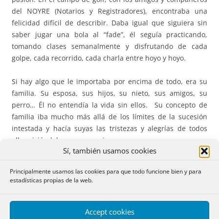
del NOYRE (Notarios y Registradores), encontraba una
felicidad difícil de describir. Daba igual que siguiera sin
saber jugar una bola al “fade”, él seguía practicando,
tomando clases semanalmente y disfrutando de cada
golpe, cada recorrido, cada charla entre hoyo y hoyo.
Si hay algo que le importaba por encima de todo, era su
familia. Su esposa, sus hijos, su nieto, sus amigos, su
perro… Él no entendía la vida sin ellos. Su concepto de
familia iba mucho más allá de los límites de la sucesión
intestada y hacía suyas las tristezas y alegrías de todos
ellos viviéndolas como propias.
Sí, también usamos cookies
Era un amigo de los que ya no se encuentran. De esos que
Principalmente usamos las cookies para que todo funcione bien y para
no necesitan grandes palabras para demostrarte que
estadísticas propias de la web.
están ahí. De los que te dan todo sin esperar nada a
cambio.
Accept cookies