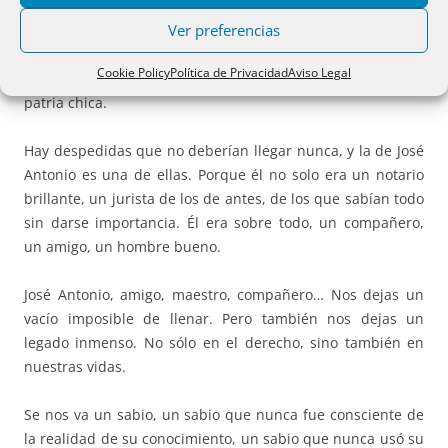
Gallego hasta la médula, con esa mezcla de terquedad y
Ver preferencias
ternura que sólo ellos saben manejar, tozudo como un
aragonés, afable como pocos. Amaba su tierra, sus raíces y
Cookie Policy
Política de Privacidad
Aviso Legal
su gente. Y ahora descansa en Santiago, capital de su
patria chica.
Hay despedidas que no deberían llegar nunca, y la de José
Antonio es una de ellas. Porque él no solo era un notario
brillante, un jurista de los de antes, de los que sabían todo
sin darse importancia. Él era sobre todo, un compañero,
un amigo, un hombre bueno.
José Antonio, amigo, maestro, compañero… Nos dejas un
vacío imposible de llenar. Pero también nos dejas un
legado inmenso. No sólo en el derecho, sino también en
nuestras vidas.
Se nos va un sabio, un sabio que nunca fue consciente de
la realidad de su conocimiento, un sabio que nunca usó su