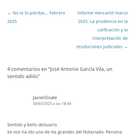
Navegación
←
No te lo pierdas… Febrero
Informe mercantil marzo
de
2025
2025. La prudencia en la
entradas
calificación y la
interpretación de
resoluciones judiciales
→
4 comentarios en “
José Antonio García Vila, un
sentido adiós
”
JavierOnate
30/03/2025 a las 18:44
Sentido y bello obituario.
Se nos ha ido uno de los grandes del Notariado. Persona