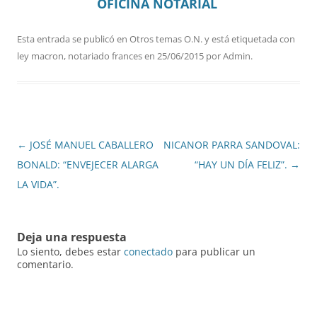
OFICINA NOTARIAL
Esta entrada se publicó en
Otros temas O.N.
y está etiquetada con
ley macron
,
notariado frances
en
25/06/2015
por
Admin
.
Navegación
←
JOSÉ MANUEL CABALLERO
NICANOR PARRA SANDOVAL:
de
BONALD: “ENVEJECER ALARGA
“HAY UN DÍA FELIZ”.
→
entradas
LA VIDA”.
Deja una respuesta
Lo siento, debes estar
conectado
para publicar un
comentario.