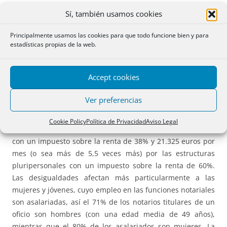
L’Aveyron hay 60 notarios para 275.000 habitantes (1 por
Sí, también usamos cookies
cada 4.500 habitantes).
Principalmente usamos las cookies para que todo funcione bien y para
Desigualdad salarial:
El cuadro jco actual presenta
estadísticas propias de la web.
consecuencias económicas perjudiciales.. a igual
calificación, las desigualdades salariales son muy
Accept cookies
importantes..La remuneración de un notario asalariado es
de 3.075 euros mensuales brutos al principio de la carrera;
Ver preferencias
de 3.773 euros tras de cuatro años de experiencia;
mientras que un notario titular tiene unos honorarios de
Cookie Policy
Política de Privacidad
Aviso Legal
15.901 euros por mes para las estructuras unipersonales
con un impuesto sobre la renta de 38% y 21.325 euros por
mes (o sea más de 5,5 veces más) por las estructuras
pluripersonales con un impuesto sobre la renta de 60%.
Las desigualdades afectan más particularmente a las
mujeres y jóvenes, cuyo empleo en las funciones notariales
son asalariadas, así el 71% de los notarios titulares de un
oficio son hombres (con una edad media de 49 años),
mientras que el 80% de los asalariados son mujeres. La