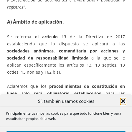
registros”
.
A) Ámbito de aplicación.
Se reforma
el artículo 13
de la Directiva de 2017
estableciendo que lo dispuesto se aplicará a las
sociedades anónimas, comanditaria por acciones y
sociedad de responsabilidad limitada
a la que se le
aplican específicamente los artículos 13, 13 septies, 13
octies, 13 nonies y 162 bis).
Aclaremos que los
procedimientos de constitución en
línea
sólo será
obligatorio establecerlos
para las
sociedades limitadas
, si bien el Estado podrá decidir
Sí, también usamos cookies
extenderlo a otros tipos de sociedades, como la anónima o
Principalmente usamos las cookies para que todo funcione bien y para
la comanditaria por acciones.
estadísticas propias de la web.
B) Concretas reformas.