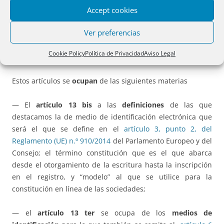
Accept cookies
Para estas reformas se agregan a la Directiva desde el
Ver preferencias
artículo 13 bis al artículo 13 undecies, de los cuales los que
más inciden en la propia constitución de la sociedad son
Cookie Policy
Política de Privacidad
Aviso Legal
desde el art. 13 septies hasta el 13 undecies.
Estos artículos se
ocupan
de las siguientes materias
— El
artículo 13 bis
a las
definiciones
de las que
destacamos la de medio de identificación electrónica que
será el que se define en el
artículo 3, punto 2, del
Reglamento (UE) n.º 910/2014
del Parlamento Europeo y del
Consejo; el término constitución que es el que abarca
desde el otorgamiento de la escritura hasta la inscripción
en el registro, y “modelo” al que se utilice para la
constitución en línea de las sociedades;
— el
artículo 13 ter
se ocupa de los
medios de