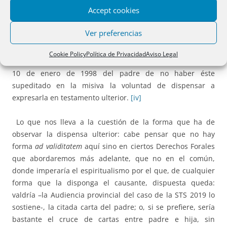
las donaciones hechas a sus hijos con anterioridad al
Accept cookies
testamento, entre las que debía incluirse la litigiosa
”. El TS se
decanta, pues, por que la dispensa fue unilateral del
Ver preferencias
padre y por el testamento de abril de 1998, aunque el
“pues” que emplea nos deja la duda de si el Supremo
Cookie Policy
Política de Privacidad
Aviso Legal
habría entendido que hubo dispensa por la sola carta de
10 de enero de 1998 del padre de no haber éste
supeditado en la misiva la voluntad de dispensar a
expresarla en testamento ulterior.
[iv]
Lo que nos lleva a la cuestión de la forma que ha de
observar la dispensa ulterior: cabe pensar que no hay
forma
ad validitatem
aquí sino en ciertos Derechos Forales
que abordaremos más adelante, que no en el común,
donde imperaría el espiritualismo por el que, de cualquier
forma que la disponga el causante, dispuesta queda:
valdría –la Audiencia provincial del caso de la STS 2019 lo
sostiene-, la citada carta del padre; o, si se prefiere, sería
bastante el cruce de cartas entre padre e hija, sin