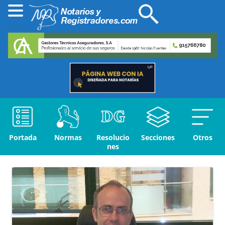
Portada
Normas
Resolucio
Secciones
Otros
nes