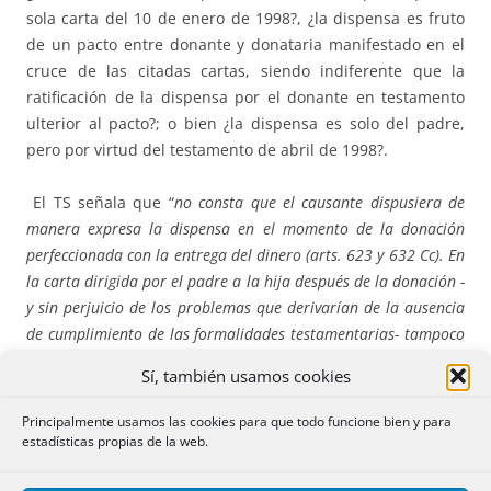
sola carta del 10 de enero de 1998?, ¿la dispensa es fruto
de un pacto entre donante y donataria manifestado en el
cruce de las citadas cartas, siendo indiferente que la
ratificación de la dispensa por el donante en testamento
ulterior al pacto?; o bien ¿la dispensa es solo del padre,
pero por virtud del testamento de abril de 1998?.
El TS señala que “
no consta que el causante dispusiera de
manera expresa la dispensa en el momento de la donación
perfeccionada con la entrega del dinero (arts. 623 y 632 Cc). En
la carta dirigida por el padre a la hija después de la donación -
y sin perjuicio de los problemas que derivarían de la ausencia
de cumplimiento de las formalidades testamentarias- tampoco
se hizo eficaz la dispensa pues…en la carta se manifestó que
Sí, también usamos cookies
haría constar su voluntad en un momento posterior, al otorgar
testamento. La dispensa de colación sí se produjo en el
Principalmente usamos las cookies para que todo funcione bien y para
testamento otorgado el 3 de abril de 1998, en el que el padre
estadísticas propias de la web.
de los litigantes expresamente dispensó de la colación todas