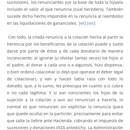
sucesiones, los renunciantes por la base de toda la hijuela
incluido el valor al que renuncia (cual heredero). También
sucede dicho hecho imponible en la renuncia al reembolso
en las liquidaciones de gananciales.
[vii]
[viii]
Con todo, la citada renuncia a la colación hecha al partir la
herencia por los beneficiarios de la colación puede y suele
darse por parte de éstos y de cada donatario de manera
inconsciente, al ignorar (u olvidar tantas veces) los hijos si
el padre, al donar a cada uno o a alguno/s, hizo dispensa,
o bien ordenó colacionar (o dejó que operase el deber legal
de colacionar), y van y hacen tabla rasa con todo lo
donado, que, a lo sumo, les preocupa en cuanto a si cubre
o no cada legítima. Y si son conscientes los hijos de la
sujeción a la colación y aun así renuncian a hacerla, lo
normal es que renuncien sin explicitar la renuncia (para
que quede oculta) en la partición, precisamente para evitar
que salte la liebre ante Hacienda, cobrando el impuesto de
sucesiones y donaciones (ISD) antedicho. La Administración