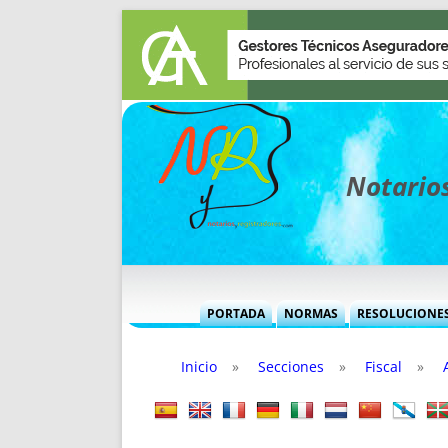
Notarios
PORTADA
NORMAS
RESOLUCIONE
MÁS USADAS (CUADRO)
INFORMES 
Inicio
»
Secciones
»
Fiscal
»
INFORMES MENSUALES
VOCES P
MÁS DESTACADAS
VOCES M
TITULARES DESDE 2002
TITULARES