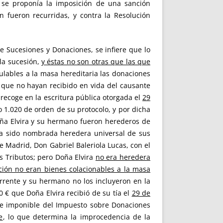
 se proponía la imposición de una sanción
n fueron recurridas, y contra la Resolución
re Sucesiones y Donaciones, se infiere que lo
la sucesión,
y éstas no son otras que las que
ulables a la masa hereditaria las donaciones
s que no hayan recibido en vida del causante
 recoge en la escritura pública otorgada el
29
1.020 de orden de su protocolo, y por dicha
oña Elvira y su hermano fueron herederos de
ía sido nombrada heredera universal de sus
e Madrid, Don Gabriel Baleriola Lucas, con el
s Tributos; pero Doña Elvira
no era heredera
ación no eran bienes colacionables a la masa
currente y su hermano no los incluyeron en la
 € que Doña Elvira recibió de su tía el
29 de
se imponible del Impuesto sobre Donaciones
e
, lo que determina la improcedencia de la