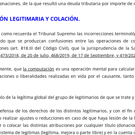
onaciones, de la que resultó una deuda tributaria por importe de 4
IÓN LEGITIMARIA Y COLACIÓN.
 y como recuerda el Tribunal Supremo las incorrecciones terminológ
do que se produzcan confusiones entre las operaciones de cola
nes (art. 818.III del Código Civil), que la jurisprudencia de la 
s
473/2018, de 20 de Julio, 468/2019, de 17 de Septiembre, y 419/202
amente, que
la computación
es una operación mental para calcular 
aciones o liberalidades realizadas en vida por el causante, tanto
lo de la legítima global del grupo de legitimarios de que se trate y
defensa de los derechos de los distintos legitimarios, y con el f
so realizar ajustes o reducciones en caso de que haya lesión de la 
 o colocar las distintas atribuciones por cualquier título (donacio
stema de legítimas (legítima, mejora o parte libre) y en la cuenta