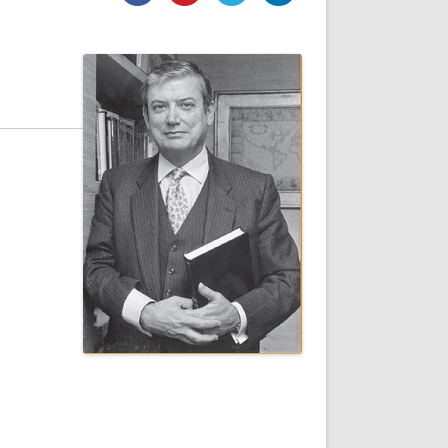
DE INICIO
PREMIO NYR
VORITOS
CONVENCIONES ANUALES
A IRPF
NUEVA ETAPA
AS
POLÍTICA DE PRIVACIDAD
IJUELAS
AVISO LEGAL
POTECA
REPORTAR INCIDENCIA
PERES
LOGOTIPO
CES
ENTREVISTAS
SONRISA
ENVÍA CORREO
CANALES DE VÍDEO