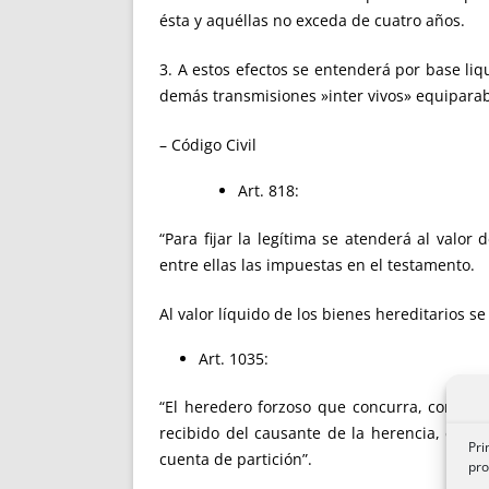
ésta y aquéllas no exceda de cuatro años.
3. A estos efectos se entenderá por base liq
demás transmisiones »inter vivos» equiparable
– Código Civil
Art. 818:
“Para fijar la legítima se atenderá al valo
entre ellas las impuestas en el testamento.
Al valor líquido de los bienes hereditarios s
Art. 1035:
“El heredero forzoso que concurra, con otr
recibido del causante de la herencia, en vid
Pri
cuenta de p
pro