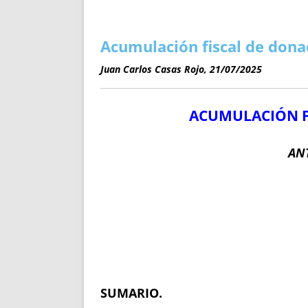
ENRIQUECIDAS
TITULARES 
NO DESESPERES
CAT
A MANO
SUCESIONES 
Acumulación fiscal de donac
FUTURAS NORMAS
GEORREFE
Juan Carlos Casas Rojo, 21/07/2025
ALQUILE
TRI
ACUMULACIÓN F
LH Y C
¿SABIA
FRANCI
AN
BÚSQUED
SUMARIO.