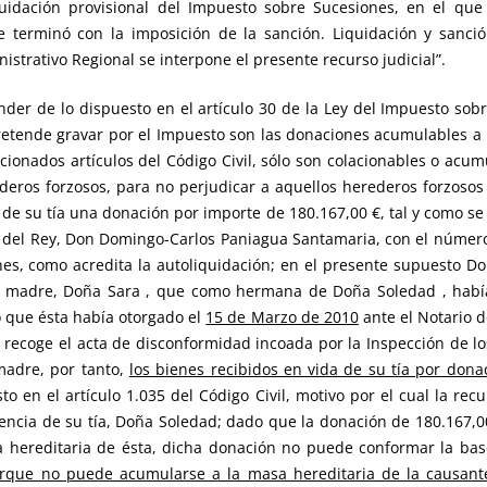
idación provisional del Impuesto sobre Sucesiones, en el que
 terminó con la imposición de la sanción. Liquidación y sanció
strativo Regional se interpone el presente recurso judicial”.
nder de lo dispuesto en el artículo 30 de la Ley del Impuesto sob
retende gravar por el Impuesto son las donaciones acumulables a 
cionados artículos del Código Civil, sólo son colacionables o acum
ederos forzosos, para no perjudicar a aquellos herederos forzoso
 de su tía una donación por importe de 180.167,00 €, tal y como se
 del Rey, Don Domingo-Carlos Paniagua Santamaria, con el número 
s, como acredita la autoliquidación; en el presente supuesto D
su madre, Doña Sara , que como hermana de Doña Soledad , hab
o que ésta había otorgado el
15 de Marzo de 2010
ante el Notario d
recoge el acta de disconformidad incoada por la Inspección de lo
madre, por tanto,
los bienes recibidos en vida de su tía por don
to en el artículo 1.035 del Código Civil, motivo por el cual la re
rencia de su tía, Doña Soledad; dado que la donación de 180.167,00
a hereditaria de ésta, dicha donación no puede conformar la ba
rque no puede acumularse a la masa hereditaria de la causant