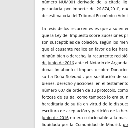
número NUM001 derivado de la citada liqu
pecuniaria por importe de 26.874,20 €, que
desestimatoria del Tribunal Económico Admini
La tesis de los recurrentes es que a su ente
que la Ley del Impuesto sobre Sucesiones p
son susceptibles de colación
, según los men
que el causante realice en favor de los her
ningún bien o derecho; la recurrente recibió
de Junio de 2016
ante el Notario de Arganda
donación abonó el Impuesto sobre Donacione
su tía Doña Soledad , por sustitución de 
bienes, derecho y acciones, en el testament
número 607 de orden de su protocolo, como 
forzosa de su tía
, como tampoco lo era su 
hereditaria de su tía
en virtud de lo dispues
escritura de aceptación y partición de la he
Junio de 2016
no era colacionable a la mas
liquidado por la Comunidad de Madrid,
po