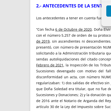
2.- ANTECEDENTES DE LA SENTENC
Los antecedentes a tener en cuenta fueron lo
“Con fecha
6 de Octubre de 2020
, Doña Elvi
con el número 5.257 de orden de su protocolo
de 2019
, sin ascendientes ni descendientes
presentó, con número de presentación NUM00
solicitando a la Administración tributaria qu
sendas autoliquidaciones del citado concept
Febrero de 2021
, la Inspección de los Tribu
Sucesiones devengado con motivo del fal
disconformidad un acta, con número NUM000
regularizaban: 1) dos salidas de efectivo sin j
que Doña Soledad era titular, que no fue de
Sucesiones y Donaciones; 2) y la donación qu
de 2016 ante el Notario de Arganda del Re
artículo 30 de la Ley del Impuesto sobre Su