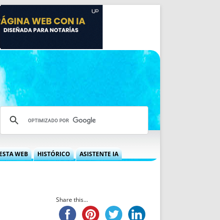
ESTA WEB
HISTÓRICO
ASISTENTE IA
A DGRN
QUÉ OFRECEMOS
 NIF
IDEARIO WEB
 LABORAL
QUIÉNES SOMOS
Share this...
ÁBILES
HISTORIA