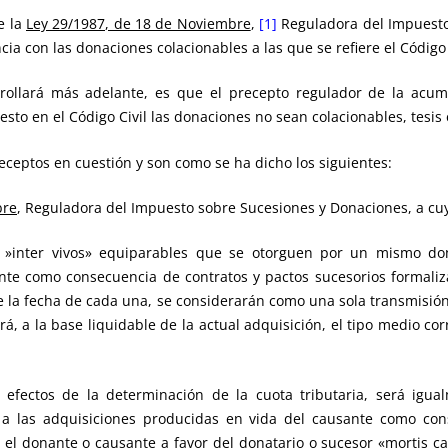
e la
Ley 29/1987, de 18 de Noviembre
,
[1]
Reguladora del Impuesto
a con las donaciones colacionables a las que se refiere el Código 
rollará más adelante, es que el precepto regulador de la acum
sto en el Código Civil las donaciones no sean colacionables, tesis 
eceptos en cuestión y son como se ha dicho los siguientes:
bre
, Reguladora del Impuesto sobre Sucesiones y Donaciones, a cu
s »inter vivos» equiparables que se otorguen por un mismo do
nte como consecuencia de contratos y pactos sucesorios formaliz
e la fecha de cada una, se considerarán como una sola transmisión 
rá, a la base liquidable de la actual adquisición, el tipo medio co
a efectos de la determinación de la cuota tributaria, será igu
y a las adquisiciones producidas en vida del causante como con
 el donante o causante a favor del donatario o sucesor «mortis c