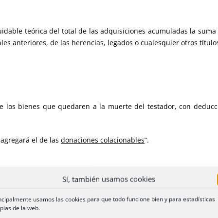
uidable teórica del total de las adquisiciones acumuladas la suma
s anteriores, de las herencias, legados o cualesquier otros títulos
r de los bienes que quedaren a la muerte del testador, con dedu
e agregará el de las
donaciones colacionables
”.
Sí, también usamos cookies
os que también lo sean, a una sucesión deberá traer a la masa h
a de éste, por dote, donación, u otro título lucrativo, para comp
ncipalmente usamos las cookies para que todo funcione bien y para estadísticas
artición”.
pias de la web.