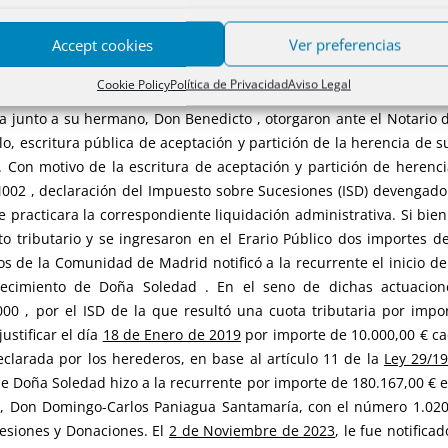
IA Y TESIS DE LOS RECURRENTES.
Accept cookies
Ver preferencias
s siguientes:
Cookie Policy
Política de Privacidad
Aviso Legal
ra junto a su hermano, Don Benedicto , otorgaron ante el Notario
, escritura pública de aceptación y partición de la herencia de su
. Con motivo de la escritura de aceptación y partición de herenci
2 , declaración del Impuesto sobre Sucesiones (ISD) devengado 
e practicara la correspondiente liquidación administrativa. Si bie
o tributario y se ingresaron en el Erario Público dos importes d
tos de la Comunidad de Madrid notificó a la recurrente el inicio 
lecimiento de Doña Soledad . En el seno de dichas actuacio
 , por el ISD de la que resultó una cuota tributaria por import
ustificar el día
18 de Enero de 2019
por importe de 10.000,00 € c
clarada por los herederos, en base al artículo 11 de la
Ley 29/1
e Doña Soledad hizo a la recurrente por importe de 180.167,00 € en
y, Don Domingo-Carlos Paniagua Santamaría, con el número 1.020
cesiones y Donaciones. El
2 de Noviembre de 2023
, le fue notific