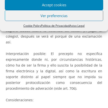
Interpretación clásica: La que antecede; la exigencia de
Accept cookies
papel común persiste, pues solo ha desaparecido el
timbrado, no obstante este requisito es atemperado hoy
Ver preferencias
por la doctrina, el testamento puede ser escrito en
cualquier soporte que no impida su protocolización ni
Cookie Policy
Política de Privacidad
Aviso Legal
sugiera dudas sobre la voluntad de testar. ¡A jugar al
colegio!, después se verá el porqué de una exclamación
así.
Interpretación posible: El precepto no especifica
expresamente donde ni, por circunstancias históricas,
cómo ha de ser la firma y ello suscita la posibilidad de la
firma electrónica y la digital, así como la escritura en
soporte distinto al papel siempre que no impida su
posterior protocolización como consecuencia del
procedimiento de adveración (vide art. 706).
Consideraciones: