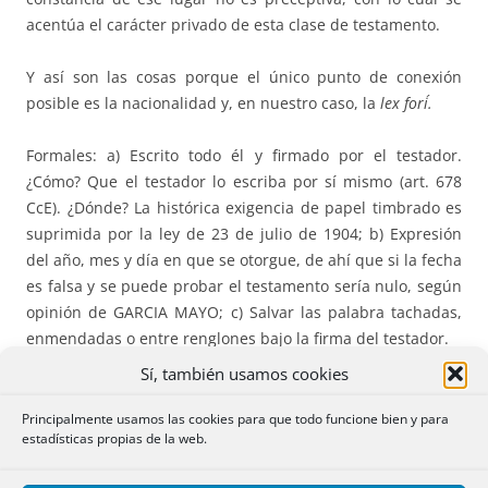
acentúa el carácter privado de esta clase de testamento.
Y así son las cosas porque el único punto de conexión
posible es la nacionalidad y, en nuestro caso, la
lex fori´.
Formales: a) Escrito todo él y firmado por el testador.
¿Cómo? Que el testador lo escriba por sí mismo (art. 678
CcE). ¿Dónde? La histórica exigencia de papel timbrado es
suprimida por la ley de 23 de julio de 1904; b) Expresión
del año, mes y día en que se otorgue, de ahí que si la fecha
es falsa y se puede probar el testamento sería nulo, según
opinión de GARCIA MAYO; c) Salvar las palabra tachadas,
enmendadas o entre renglones bajo la firma del testador.
Sí, también usamos cookies
La mencionada ley no contiene una Exposición de Motivos
que aclararía las cosas y la
voluntas legis
, exposición hoy
Principalmente usamos las cookies para que todo funcione bien y para
estadísticas propias de la web.
obligada en toda norma con rango de ley.