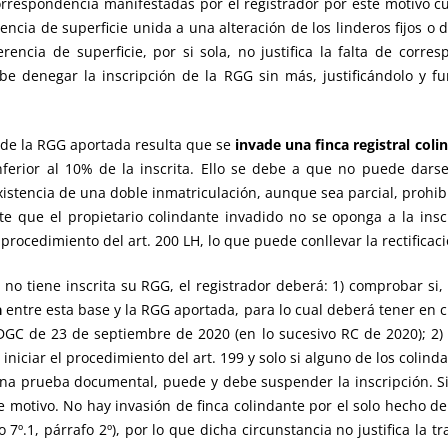
rrespondencia manifestadas por el registrador por este motivo c
cia de superficie unida a una alteración de los linderos fijos o d
cia de superficie, por si sola, no justifica la falta de corres
ebe denegar la inscripción de la RGG sin más, justificándolo y 
d, de la RGG aportada resulta que se
invade una finca registral col
 inferior al 10% de la inscrita. Ello se debe a que no puede dar
xistencia de una doble inmatriculación, aunque sea parcial, prohibi
nte que el propietario colindante invadido no se oponga a la inscr
rocedimiento del art. 200 LH, lo que puede conllevar la rectificació
 no tiene inscrita su RGG, el registrador deberá: 1) comprobar si,
a
entre esta base y la RGG aportada, para lo cual deberá tener en 
DGC de 23 de septiembre de 2020 (en lo sucesivo RC de 2020); 2) 
niciar el procedimiento del art. 199 y solo si alguno de los colind
guna prueba documental, puede y debe suspender la inscripción. Si
e motivo. No hay invasión de finca colindante por el solo hecho d
o 7º.1, párrafo 2º), por lo que dicha circunstancia no justifica la t