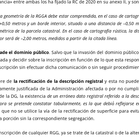
cia» entre ambas los ha fijado la RC de 2020 en su anexo II, y son
la geometría de la RGGA debe estar comprendida, en el caso de cartog
 +0,50 metros y un borde interior, situado a una distancia de –0,50 m
étrica de la parcela catastral. En el caso de cartografía rústica, la di
r será de –2,00 metros, medidos a partir de la citada línea.
ade el dominio público
. Salvo que la invasión del dominio públic
ada y decidir sobre la inscripción en función de lo que esta respon
scripción sin efectuar dicha comunicación o sin seguir procedimie
iere de
la rectificación de la descripción registral
y esta no puede 
mente justificada de la Administración afectada o por no cumplirs
de la DG, la existencia
de un erróneo dato registral referido a la des
ora se pretende constatar tabularmente, es la que debió́ reflejarse e
, que no se utilice la vía de la rectificación de superficie para ev
 porción sin la correspondiente segregación.
scripción de cualquier RGG, ya se trate de la catastral o de la alter