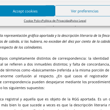
Accept cookies
Ver preferencias
icación de la Ley es la interpretación del
concepto de correspond
ción literaria de la finca registral, lo cual es difícil de aprec
Cookie Policy
Política de Privacidad
Aviso Legal
ita la cuestión al describir el concepto de correspondencia de forma
a representación gráfica aportada y la descripción literaria de la fin
as de cabida, si las hubiera, no excedan del diez por ciento de la cabid
 respecto de los colindantes.
tipos completamente distintos de correspondencia: la identidad 
stral se refieren a dos inmuebles distintos; y falta de concordanc
de términos como «básicamente» (referida a la misma porción de te
 enorme confusión al respecto. ¿En qué casos el registrador
e correspondencia pueden despejarse mediante los procedimientos 
co los siguientes supuestos:
nca registral y aquella que es objeto de la RGG aportada. Es un 
 más bien lo que sucede a veces es que la descripción literaria 