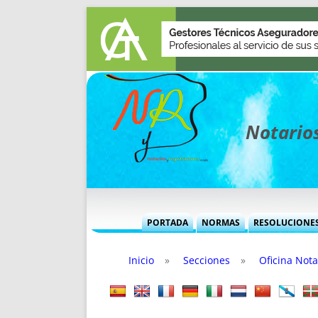
Notarios
PORTADA
NORMAS
RESOLUCIONE
MÁS USADAS (CUADRO)
INFORMES 
Inicio
»
Secciones
»
Oficina Nota
INFORMES MENSUALES
VOCES P
MÁS DESTACADAS
VOCES M
TITULARES DESDE 2002
TITULARES