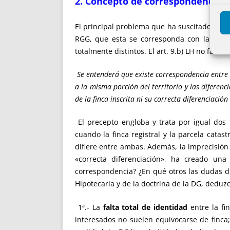
2. Concepto de correspondencia
El principal problema que ha suscitado la apl
RGG, que esta se corresponda con la descrip
totalmente distintos. El art. 9.b) LH no facil
Se entenderá que existe correspondencia entre l
a la misma porción del territorio y las diferenci
de la finca inscrita ni su correcta diferenciación
El precepto engloba y trata por igual dos 
cuando la finca registral y la parcela cata
difiere entre ambas. Además, la imprecisión 
«correcta diferenciación», ha creado una
correspondencia? ¿En qué otros las dudas d
Hipotecaria y de la doctrina de la DG, deduz
1ª.- La
falta total de identidad
entre la fi
interesados no suelen equivocarse de finca;