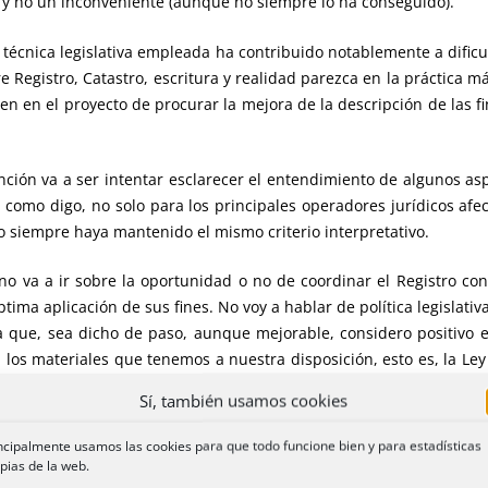
a y no un inconveniente (aunque no siempre lo ha conseguido).
 técnica legislativa empleada ha contribuido notablemente a dificu
re Registro, Catastro, escritura y realidad parezca en la práctica 
en en el proyecto de procurar la mejora de la descripción de las 
vención va a ser intentar esclarecer el entendimiento de algunos 
como digo, no solo para los principales operadores jurídicos afect
 siempre haya mantenido el mismo criterio interpretativo.
o va a ir sobre la oportunidad o no de coordinar el Registro con
tima aplicación de sus fines. No voy a hablar de política legislati
ma que, sea dicho de paso, aunque mejorable, considero positivo e
 los materiales que tenemos a nuestra disposición, esto es, la Ley
Sí, también usamos cookies
ncipalmente usamos las cookies para que todo funcione bien y para estadísticas
pias de la web.