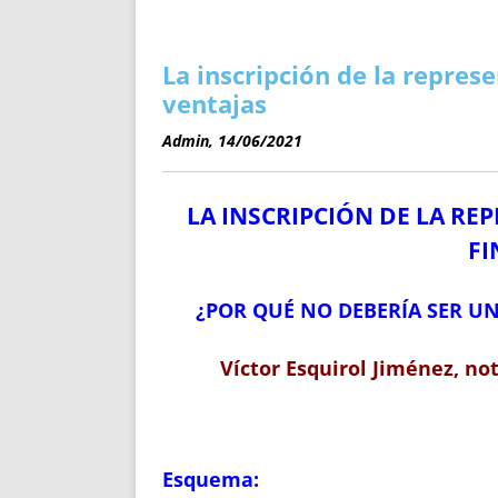
ENRIQUECIDAS
TITULARES 
NO DESESPERES
CAT
A MANO
SUCESIONES 
La inscripción de la represe
FUTURAS NORMAS
GEORREFE
ventajas
ALQUILE
Admin, 14/06/2021
TRI
LH Y C
LA INSCRIPCIÓN DE LA RE
¿SABIA
FRANCI
FI
BÚSQUED
¿POR QUÉ NO DEBERÍA SER U
Víctor Esquirol Jiménez, no
Esquema: