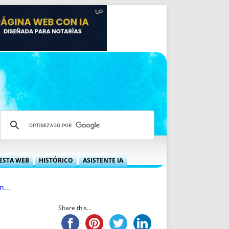
ESTA WEB
HISTÓRICO
ASISTENTE IA
A DGRN
QUÉ OFRECEMOS
n...
 NIF
IDEARIO WEB
 LABORAL
QUIÉNES SOMOS
Share this...
ÁBILES
HISTORIA