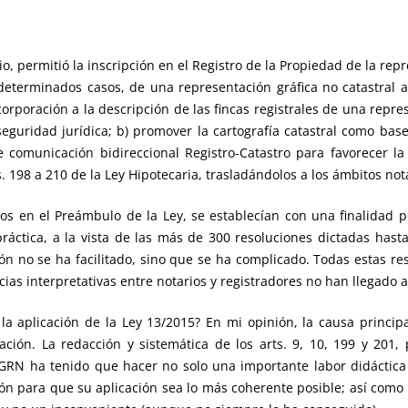
o, permitió la inscripción en el Registro de la Propiedad de la rep
n determinados casos, de una representación gráfica no catastral a
incorporación a la descripción de las fincas registrales de una re
seguridad jurídica; b) promover la cartografía catastral como base
e comunicación bidireccional Registro-Catastro para favorecer l
. 198 a 210 de la Ley Hipotecaria, trasladándolos a los ámbitos notar
s en el Preámbulo de la Ley, se establecían con una finalidad pot
práctica, a la vista de las más de 300 resoluciones dictadas hasta
ión no se ha facilitado, sino que se ha complicado. Todas estas re
ias interpretativas entre notarios y registradores no han llegado al
a aplicación de la Ley 13/2015? En mi opinión, la causa principal 
ción. La redacción y sistemática de los arts. 9, 10, 199 y 201
N ha tenido que hacer no solo una importante labor didáctica s
ión para que su aplicación sea lo más coherente posible; así como