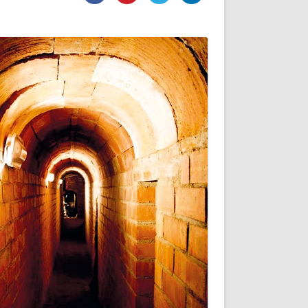
DE INICIO
PREMIO NYR
VORITOS
CONVENCIONES ANUALES
A IRPF
NUEVA ETAPA
AS
POLÍTICA DE PRIVACIDAD
IJUELAS
AVISO LEGAL
POTECA
REPORTAR INCIDENCIA
PERES
LOGOTIPO
CES
ENTREVISTAS
SONRISA
ENVÍA CORREO
CANALES DE VÍDEO