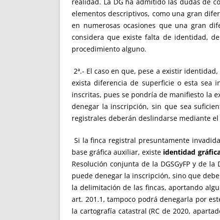
realidad. La DG ha admitido las dudas de co
elementos descriptivos, como una gran diferen
en numerosas ocasiones que una gran diferen
considera que existe falta de identidad, d
procedimiento alguno.
2ª.- El caso en que, pese a existir identida
exista diferencia de superficie o esta sea
inscritas, pues se pondría de manifiesto la e
denegar la inscripción, sin que sea suficie
registrales deberán deslindarse mediante el p
Si la finca registral presuntamente invadida
base gráfica auxiliar, existe
identidad gráfic
Resolución conjunta de la DGSGyFP y de la 
puede denegar la inscripción, sino que debe i
la delimitación de las fincas, aportando al
art. 201.1, tampoco podrá denegarla por est
la cartografía catastral (RC de 2020, apartad