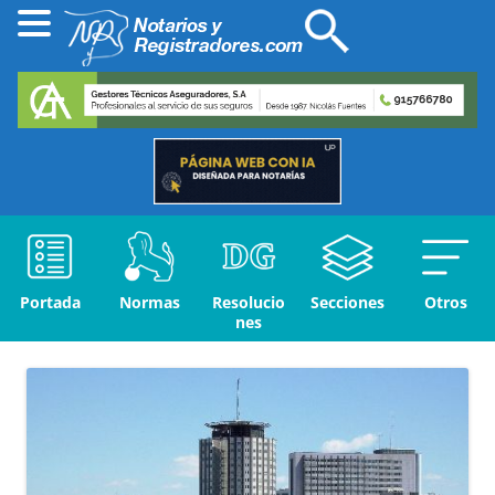
Portada
Normas
Resolucio
Secciones
Otros
nes