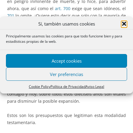
en peligro inminente de muerte, y lo hice, para advertir
ahora, que así como el
art. 700
exige que sean idóneos, el
701
lo omite. ¿Quiere esto decir que solo con la mayoría de
16 años tienen idoneidad para ser testigos? Sin duda la
Sí, también usamos cookies
respuesta es negativa; en los testigos habrán de concurrir
Principalmente usamos las cookies para que todo funcione bien y para
todos los requisitos de idoneidad de los
arts 681, 682 y
estadísticas propias de la web.
685
, como lo reconoce implícitamente el art. 681 que al
exigir que los testigos sean mayores de edad dice “
salvo lo
dispuesto en el artículo 701.
Accept cookies
Cabe preguntarse ¿por qué solo tres testigos para este
Ver preferencias
testamento y cinco para el otro? La respuesta es bien
simple: para evitar la propagación de la epidemia, el
Cookie Policy
Política de Privacidad
Aviso Legal
contagio y hoy, sobre todo, esos dieciséis años son vitales
para disminuir la posible expansión.
Estos son los presupuestos que legitiman esta modalidad
testamentaria.