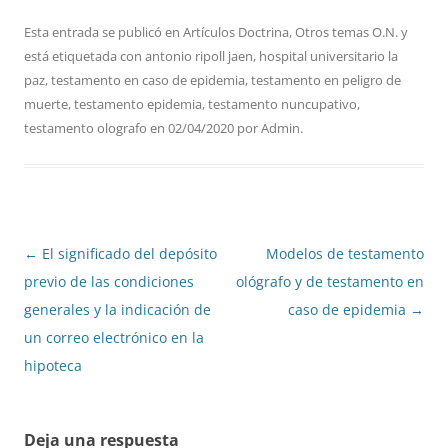
Esta entrada se publicó en
Artículos Doctrina
,
Otros temas O.N.
y
está etiquetada con
antonio ripoll jaen
,
hospital universitario la
paz
,
testamento en caso de epidemia
,
testamento en peligro de
muerte
,
testamento epidemia
,
testamento nuncupativo
,
testamento olografo
en
02/04/2020
por
Admin
.
Navegación
←
El significado del depósito
Modelos de testamento
de
previo de las condiciones
ológrafo y de testamento en
entradas
generales y la indicación de
caso de epidemia
→
un correo electrónico en la
hipoteca
Deja una respuesta