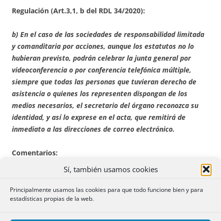
Regulación (Art.3,1, b del RDL 34/2020):
b) En el caso de las sociedades de responsabilidad limitada
y comanditaria por acciones, aunque los estatutos no lo
hubieran previsto, podrán celebrar la junta general por
videoconferencia o por conferencia telefónica múltiple,
siempre que todas las personas que tuvieran derecho de
asistencia o quienes los representen dispongan de los
medios necesarios, el secretario del órgano reconozca su
identidad, y así lo exprese en el acta, que remitirá de
inmediato a las direcciones de correo electrónico.
Comentarios:
Sí, también usamos cookies
No alcanzo a comprender la razón por la que se ha
hecho una regulación separada y diferente de las
Principalmente usamos las cookies para que todo funcione bien y para
estadísticas propias de la web.
posibilidades de celebración en modo telemático de
las juntas de accionistas (sociedades anónimas), y de