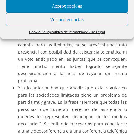
las juntas de socios (sociedades limitadas). La
Accept cookies
problemática es exactamente la misma. Hubiera sido
mucho más lógico una regulación similar.
Ver preferencias
Además, la regulación transcrita es de una junta de
socios exclusivamente telemática, justo lo que no se
Cookie Policy
Política de Privacidad
Aviso Legal
ha previsto para las sociedades anónimas. Pero en
cambio, para las limitadas, no se prevé ni una junta
presencial con posibilidad de asistencia telemática ni
un voto anticipado en las juntas que se convoquen.
Tiene mucho mérito haber logrado semejante
descoordinación a la hora de regular un mismo
problema.
Y a lo anterior hay que añadir que esta regulación
para las sociedades limitadas tiene un problema de
partida muy grave. Es la frase “siempre que todas las
personas que tuvieran derecho de asistencia o
quienes los representen dispongan de los medios
necesarios”. Se entiende necesarios para conectarse
a una videoconferencia o a una conferencia telefónica