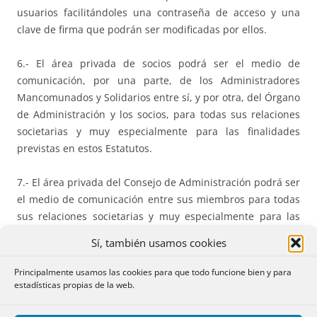
usuarios facilitándoles una contraseña de acceso y una
clave de firma que podrán ser modificadas por ellos.
6.- El área privada de socios podrá ser el medio de
comunicación, por una parte, de los Administradores
Mancomunados y Solidarios entre sí, y por otra, del Órgano
de Administración y los socios, para todas sus relaciones
societarias y muy especialmente para las finalidades
previstas en estos Estatutos.
7.- El área privada del Consejo de Administración podrá ser
el medio de comunicación entre sus miembros para todas
sus relaciones societarias y muy especialmente para las
finalidades previstas en estos Estatutos.
Sí, también usamos cookies
8.- La utilización del sistema de identificación por cada
Principalmente usamos las cookies para que todo funcione bien y para
socio, Administrador o miembro del Consejo para el acceso
estadísticas propias de la web.
a un área privada les vinculará a todos los efectos legales