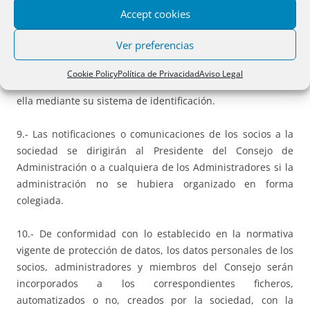
en sus relaciones con la sociedad y entre ellos a través de
Accept cookies
esa área privada. Por tanto, además de los efectos jurídicos
que de acuerdo con la Ley y estos estatutos tengan, por su
Ver preferencias
mera inserción, las publicaciones o comunicaciones que se
realicen en la web corporativa se imputarán a los socios y
Cookie Policy
Política de Privacidad
Aviso Legal
administradores cualesquiera actuaciones ejecutadas en
ella mediante su sistema de identificación.
9.- Las notificaciones o comunicaciones de los socios a la
sociedad se dirigirán al Presidente del Consejo de
Administración o a cualquiera de los Administradores si la
administración no se hubiera organizado en forma
colegiada.
10.- De conformidad con lo establecido en la normativa
vigente de protección de datos, los datos personales de los
socios, administradores y miembros del Consejo serán
incorporados a los correspondientes ficheros,
automatizados o no, creados por la sociedad, con la