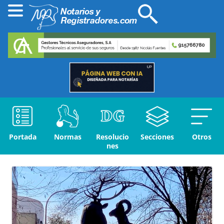
Portada
Normas
Resolucio
Secciones
Otros
nes