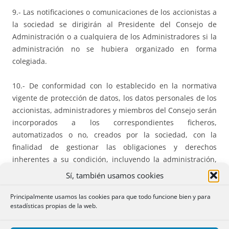
9.- Las notificaciones o comunicaciones de los accionistas a
la sociedad se dirigirán al Presidente del Consejo de
Administración o a cualquiera de los Administradores si la
administración no se hubiera organizado en forma
colegiada.
10.- De conformidad con lo establecido en la normativa
vigente de protección de datos, los datos personales de los
accionistas, administradores y miembros del Consejo serán
incorporados a los correspondientes ficheros,
automatizados o no, creados por la sociedad, con la
finalidad de gestionar las obligaciones y derechos
inherentes a su condición, incluyendo la administración,
en su caso, de la web corporativa, según lo dispuesto en la
Sí, también usamos cookies
ley y los presentes estatutos, pudiendo aquellos ejercitar
sus derechos en el domicilio social, haciendo uso de los
Principalmente usamos las cookies para que todo funcione bien y para
estadísticas propias de la web.
medios que permitan acreditar su identidad. Los datos
serán conservados durante el tiempo que perdure la