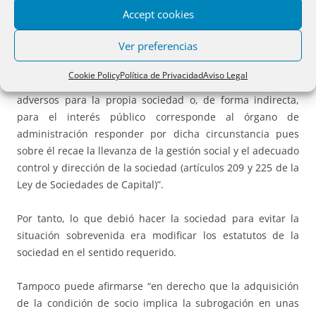
Accept cookies
condición y que sólo puede ser limitado en los términos
previstos legalmente…”.
Ver preferencias
Finalmente afirma que, si “como consecuencia del ejercicio
Cookie Policy
Política de Privacidad
Aviso Legal
del derecho de separación de un socio se producen efectos
adversos para la propia sociedad o, de forma indirecta,
para el interés público corresponde al órgano de
administración responder por dicha circunstancia pues
sobre él recae la llevanza de la gestión social y el adecuado
control y dirección de la sociedad (artículos 209 y 225 de la
Ley de Sociedades de Capital)”.
Por tanto, lo que debió hacer la sociedad para evitar la
situación sobrevenida era modificar los estatutos de la
sociedad en el sentido requerido.
Tampoco puede afirmarse “en derecho que la adquisición
de la condición de socio implica la subrogación en unas