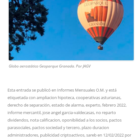
Globo aerostático Geoparque Granada. Por JAGV
Esta entrada se publicó en
Informes Mensuales O.M.
y está
etiquetada con
ampliacion hipoteca
,
cooperativas asturianas
,
derecho de separación
,
estado de alarma
,
experto
,
febrero 2022
,
informe mercantil
,
jose angel garcia-valdecasas
,
no reparto
dividendos
,
nota calificacion
,
oponibilidad a los socios
,
pactos
parasociales
,
pactos sociedad y tercero
,
plazo duracion
administradores
,
publicidad criptoactivos
,
sareb
en
12/02/2022
por