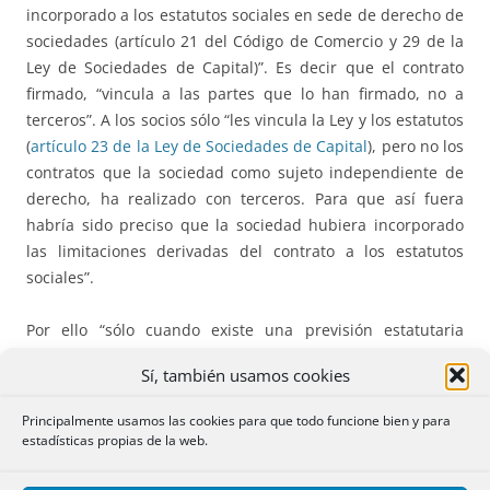
incorporado a los estatutos sociales en sede de derecho de
sociedades (artículo 21 del Código de Comercio y 29 de la
Ley de Sociedades de Capital)”. Es decir que el contrato
firmado, “vincula a las partes que lo han firmado, no a
terceros”. A los socios sólo “les vincula la Ley y los estatutos
(
artículo 23 de la Ley de Sociedades de Capital
), pero no los
contratos que la sociedad como sujeto independiente de
derecho, ha realizado con terceros. Para que así fuera
habría sido preciso que la sociedad hubiera incorporado
las limitaciones derivadas del contrato a los estatutos
sociales”.
Por ello “sólo cuando existe una previsión estatutaria
explícita sobre el régimen de determinación del beneficio
Sí, también usamos cookies
repartible deben sumarse los límites así previstos a las
limitaciones derivadas de la propia Ley”. Es decir que la
Principalmente usamos las cookies para que todo funcione bien y para
“existencia de límites extra estatutarios no pueden pues,
estadísticas propias de la web.
ser oponibles frente a los socios ni limitar el derecho
individual a la separación, derecho inherente a su