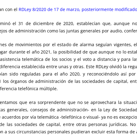
an con el
RDLey 8/2020 de 17 de marzo, posteriormente modificado
rminó el 31 de diciembre de 2020, establecían que, aunque no 
ejos de administración como las juntas generales por audio, confer
ones de movimientos por el estado de alarma seguían vigentes, e
ar durante el año 2021, la posibilidad de que aunque no lo estab
sistencia telemática de los socios y el voto a distancia y para la
diferencia establecida entre unas y otras. Este RDLey olvidó la regu
bían sido reguladas para el año 2020, y reconociéndolo así po
 los órganos de administración de las sociedades de capital, ent
erencia telefónica múltiple.
ntamos que era sorprendente que no se aprovechara la situaci
tas generales, consejos de administración- en la Ley de Socieda
cuerdos por vía telemática -telefónica o visual- ya no es excepcio
e las sociedades de capital, entre otras personas jurídicas. No
ón a sus circunstancias personales pudieran excluir esta forma de