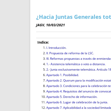
ENRIQUECIDAS
TITULARES 
NO DESESPERES
CAT
A MANO
SUCESIONES 
¿Hacia Juntas Generales to
FUTURAS NORMAS
GEORREFE
JAGV, 10/03/2021
ALQUILE
TRI
LH Y C
Indice:
¿SABIA
I. Introducción.
II. Propuesta de reforma de la LSC.
FRANCI
III. Reformas propuestas a través de enmienda
BÚSQUED
1.- Asistencia telemática o voto a distancia.
2.- Junta exclusivamente telemática. Artículo 1
Apartado 1. Posibilidad.
Apartado 2. Quorum para la modificación estat
Apartado 3. Condiciones para la celebración te
Apartado 4. Requisitos del anuncio de convocat
Apartado 5. Derecho de información.
Apartado 6. Lugar de celebración de la junta.
Apartado 7. Aplicabilidad a la sociedad limitada