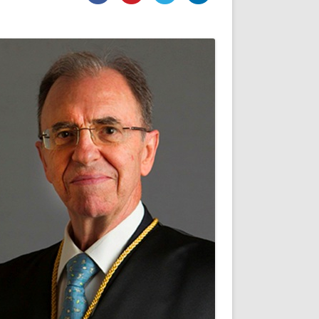
DE INICIO
PREMIO NYR
VORITOS
CONVENCIONES ANUALES
A IRPF
NUEVA ETAPA
AS
POLÍTICA DE PRIVACIDAD
IJUELAS
AVISO LEGAL
POTECA
REPORTAR INCIDENCIA
PERES
LOGOTIPO
CES
ENTREVISTAS
SONRISA
ENVÍA CORREO
CANALES DE VÍDEO