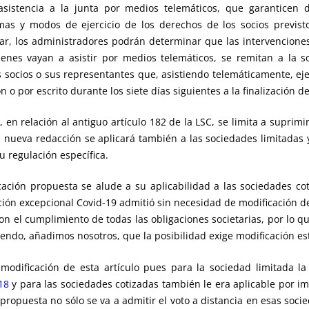
 asistencia a la junta por medios telemáticos, que garanticen 
rmas y modos de ejercicio de los derechos de los socios previst
ular, los administradores podrán determinar que las intervencion
ienes vayan a asistir por medios telemáticos, se remitan a la 
os socios o sus representantes que, asistiendo telemáticamente, e
o por escrito durante los siete días siguientes a la finalización de 
 en relación al antiguo artículo 182 de la LSC, se limita a suprim
 nueva redacción se aplicará también a las sociedades limitadas y 
u regulación específica.
ación propuesta se alude a su aplicabilidad a las sociedades co
lación excepcional Covid-19 admitió sin necesidad de modificación d
n el cumplimiento de todas las obligaciones societarias, por lo qu
endo, añadimos nosotros, que la posibilidad exige modificación est
dificación de esta artículo pues para la sociedad limitada la p
18
y para las sociedades cotizadas también le era aplicable por i
opuesta no sólo se va a admitir el voto a distancia en esas socie