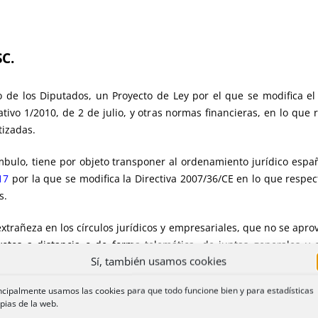
SC.
o de los Diputados, un Proyecto de Ley por el que se modifica e
ativo 1/2010, de 2 de julio, y otras normas financieras, en lo que 
tizadas.
mbulo, tiene por objeto transponer al ordenamiento jurídico espa
17
por la que se modifica la Directiva 2007/36/CE en lo que respec
s.
 extrañeza en los círculos jurídicos y empresariales, que no se ap
otos a distancia o de forma telemática, de juntas generales y
Sí, también usamos cookies
atisfactoria y tenían el apoyo de las organizaciones empresarial
 año 2021.
ncipalmente usamos las cookies para que todo funcione bien y para estadísticas
pias de la web.
mentario Socialista se presenta una enmienda de adición al texto d