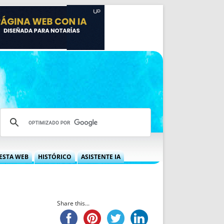
ESTA WEB
HISTÓRICO
ASISTENTE IA
A DGRN
QUÉ OFRECEMOS
 NIF
IDEARIO WEB
 LABORAL
QUIÉNES SOMOS
Share this...
ÁBILES
HISTORIA