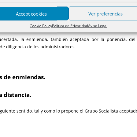
añade un nuevo artículo al texto de la Ley, el 182 bis, sobre junta 
Accept cookies
Ver preferencias
ma con las normas dedicadas en exclusiva a las sociedades cotiza
a.
Cookie Policy
Política de Privacidad
Aviso Legal
acertada, la enmienda, también aceptada por la ponencia, de
 de diligencia de los administradores.
és de enmiendas.
a distancia.
siguiente sentido, tal y como lo propone el Grupo Socialista aceptad