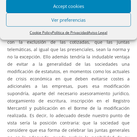
aprobada antes de que finalice el año 2021, pese a lo que
Accept cookies
establece el artículo, se podrán celebrar juntas telemáticas
Ver preferencias
sin necesidad de constancia estatutaria alguna, salvo que
se derogue el artículo 3 del RDLey 34/2020, modificado por
Cookie Policy
Política de Privacidad
Aviso Legal
el RDLey 2/2021. Es decir, parece más razonable, quizás
con la exclusión de las cotizadas, que las juntas
telemáticas, al igual que las presenciales, sean la norma y
no la excepción. Ello además tendría la indudable ventaja
de evitar a la generalidad de las sociedades una
modificación de estatutos, en momentos como los actuales
de crisis económica en que deben evitarse costes a
adicionales a las empresas, pues esa modificación
supondría, aparte del necesario asesoramiento jurídico,
otorgamiento de escritura, inscripción en el Registro
Mercantil y publicación en el Borme de la modificación
realizada. Es decir, lo adecuado desde nuestro punto de
vista sería la posición contraria: que la sociedad que
considere que esa forma de celebrar las juntas generales