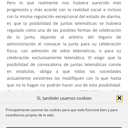
Pero lo que realmente nos hubiera parecido más
progresista y más acorde con la realidad social e incluso
con la misma regulación excepcional del estado de alarma,
es que la posibilidad de juntas telemáticas se hubiera
regulado como una de las posibles formas de celebración
de la junta, dejando al arbitrio del órgano de
administración el convocar la junta para su celebración
física, con admisión de votos telemáticos, o para su
celebración exclusivamente telemática. El exigir que la
posibilidad de convocatoria de juntas telemáticas conste
en estatutos, obliga a que todas las sociedades
actualmente existentes los modifiquen con lo que hasta
que no lo hagan no podrán hacer uso de esta posibilidad.
Como sabemos durante los ejercicios 2020-2021, se podrán
Sí, también usamos cookies
convocar juntas telemáticas sin necesidad de constancia
estatutaria alguna, y no tenemos noticias de que ello haya
Principalmente usamos las cookies para que todo funcione bien y para
sido un perjuicio para la seguridad jurídica de socios.
estadísticas propias de la web.
Se dará además la paradoja, de que, si la reforma es