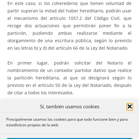
En este caso, si los coherederos que tienen voluntad de
partir superan la mitad del haber hereditario, podrán usar
el mecanismo del artículo 1057.2 del Código Civil, que
recoge dos actuaciones que permitirán poner fin a la
partición, pudiendo ambas realizarse mediante el
otorgamiento de una escritura pública, según lo previsto
en las letras b) y d) del artículo 66 de la Ley del Notariado.
En primer lugar, podrán solicitar del Notario el
nombramiento de un contador partidor dativo que realice
la partición hereditaria, al que se designará según lo
previsto en el artículo 50 de la Ley del Notariado, después
de citar a todos los interesados.
Sí, también usamos cookies
Por tanto, los coherederos acuden al Notario; y éste cita
por cualquiera de los medios del
artículo 202 del
Principalmente usamos las cookies para que todo funcione bien y para
Reglamento Notarial
a los demás coherederos (entre ellos,
estadísticas propias de la web.
el que paraliza la partición), a los legitimarios no
instituidos herederos, a los acreedores del causante y a los