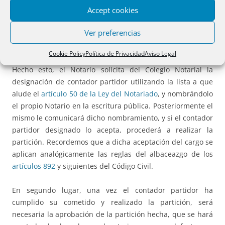
demás con domicilio conocido que pudiera haber, como
Accept cookies
pueden ser los cesionarios de cuota hereditaria. Los
Ver preferencias
citados podrán comparecer ante el Notario y hacer las
manifestaciones que consideren oportunas.
Cookie Policy
Política de Privacidad
Aviso Legal
Hecho esto, el Notario solicita del Colegio Notarial la
designación de contador partidor utilizando la lista a que
alude el
artículo 50 de la Ley del Notariado
, y nombrándolo
el propio Notario en la escritura pública. Posteriormente el
mismo le comunicará dicho nombramiento, y si el contador
partidor designado lo acepta, procederá a realizar la
partición. Recordemos que a dicha aceptación del cargo se
aplican analógicamente las reglas del albaceazgo de los
artículos 892
y siguientes del Código Civil.
En segundo lugar, una vez el contador partidor ha
cumplido su cometido y realizado la partición, será
necesaria la aprobación de la partición hecha, que se hará