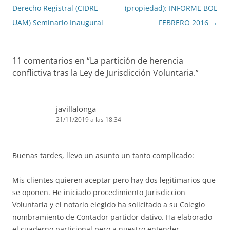
de
Derecho Registral (CIDRE-
(propiedad): INFORME BOE
entradas
UAM) Seminario Inaugural
FEBRERO 2016
→
11 comentarios en “
La partición de herencia
conflictiva tras la Ley de Jurisdicción Voluntaria.
”
javillalonga
21/11/2019 a las 18:34
Buenas tardes, llevo un asunto un tanto complicado:
Mis clientes quieren aceptar pero hay dos legitimarios que
se oponen. He iniciado procedimiento Jurisdiccion
Voluntaria y el notario elegido ha solicitado a su Colegio
nombramiento de Contador partidor dativo. Ha elaborado
el cuaderno particional pero a nuestro entender