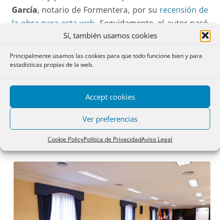
García
, notario de Formentera, por su
recensión de
la obra para esta web
. Seguidamente, el autor pasó
Sí, también usamos cookies
a explicar la estructura del libro y algunas de las
cuestiones de mayor relieve en una materia de gran
Principalmente usamos las cookies para que todo funcione bien y para
casuismo.
estadísticas propias de la web.
Notarios, registradores, jueces, abogados y
Accept cookies
procuradores, así como catedráticos y profesores
del Departamento de Derecho Civil de la Universidad
Ver preferencias
de Valladolid, junto con familiares y amigos del
Cookie Policy
Política de Privacidad
Aviso Legal
autor, se dieron cita para la ocasión.