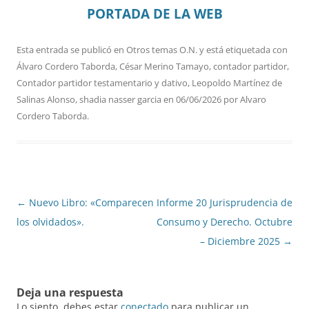
PORTADA DE LA WEB
Esta entrada se publicó en
Otros temas O.N.
y está etiquetada con
Álvaro Cordero Taborda
,
César Merino Tamayo
,
contador partidor
,
Contador partidor testamentario y dativo
,
Leopoldo Martínez de
Salinas Alonso
,
shadia nasser garcia
en
06/06/2026
por
Alvaro
Cordero Taborda
.
Navegación
←
Nuevo Libro: «Comparecen
Informe 20 Jurisprudencia de
de
los olvidados».
Consumo y Derecho. Octubre
entradas
– Diciembre 2025
→
Deja una respuesta
Lo siento, debes estar
conectado
para publicar un