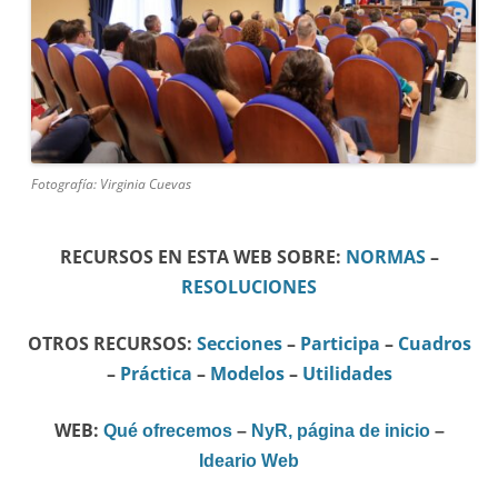
Fotografía: Virginia Cuevas
RECURSOS EN ESTA WEB SOBRE:
NORMAS
–
RESOLUCIONES
OTROS RECURSOS:
Secciones
–
Participa
–
Cuadros
–
Práctica
–
Modelos
–
Utilidades
WEB:
Qué ofrecemos
–
NyR, página de inicio
–
Ideario Web