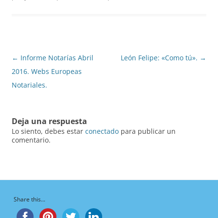
Navegación
←
Informe Notarías Abril
León Felipe: «Como tú».
→
de
2016. Webs Europeas
entradas
Notariales.
Deja una respuesta
Lo siento, debes estar
conectado
para publicar un
comentario.
Share this...