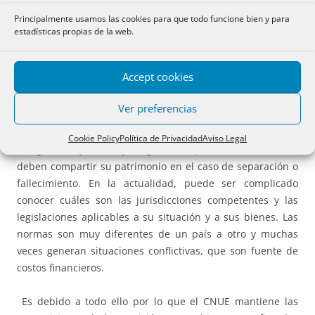
Estados Miembros”
Principalmente usamos las cookies para que todo funcione bien y para
estadísticas propias de la web.
Los notarios son los principales consejeros jurídicos de los
ciudadanos y sus familias en Europa. Ellos han constatado
Accept cookies
la existencia de un número creciente de uniones
plurinacionales, así como de otras parejas que pasan a
Ver preferencias
residir a lo largo de su vida en común en varios países.
Además, las parejas se enfrentan a menudo a una
Cookie Policy
Política de Privacidad
Aviso Legal
inseguridad jurídica y a gastos suplementarios cuando
deben compartir su patrimonio en el caso de separación o
fallecimiento. En la actualidad, puede ser complicado
conocer cuáles son las jurisdicciones competentes y las
legislaciones aplicables a su situación y a sus bienes. Las
normas son muy diferentes de un país a otro y muchas
veces generan situaciones conflictivas, que son fuente de
costos financieros.
Es debido a todo ello por lo que el CNUE mantiene las