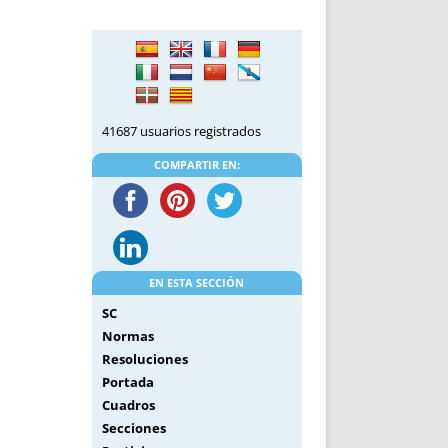
DE INICIO
PREMIO NYR
VORITOS
CONVENCIONES ANUALES
A IRPF
NUEVA ETAPA
AS
POLÍTICA DE PRIVACIDAD
IJUELAS
AVISO LEGAL
41687 usuarios registrados
POTECA
REPORTAR INCIDENCIA
PERES
LOGOTIPO
COMPARTIR EN:
CES
ENTREVISTAS
SONRISA
ENVÍA CORREO
CANALES DE VÍDEO
EN ESTA SECCIÓN
SC
Normas
Resoluciones
Portada
Cuadros
Secciones