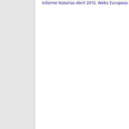
ENRIQUECIDAS
TITULARES 
Informe Notarías Abril 2016. Webs Europeas 
NO DESESPERES
CAT
A MANO
SUCESIONES 
FUTURAS NORMAS
GEORREFE
ALQUILE
TRI
LH Y C
¿SABIA
FRANCI
BÚSQUED