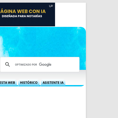
ESTA WEB
HISTÓRICO
ASISTENTE IA
A DGRN
QUÉ OFRECEMOS
 NIF
IDEARIO WEB
 LABORAL
QUIÉNES SOMOS
ÁBILES
HISTORIA