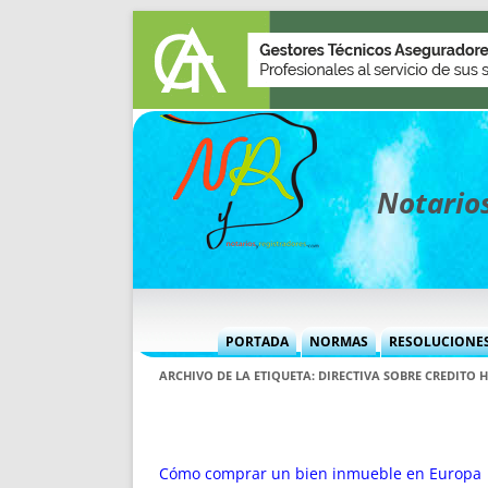
Notarios
PORTADA
NORMAS
RESOLUCIONE
MÁS USADAS (CUADRO)
INFORMES 
ARCHIVO DE LA ETIQUETA:
DIRECTIVA SOBRE CREDITO 
INFORMES MENSUALES
VOCES P
MÁS DESTACADAS
VOCES M
TITULARES DESDE 2002
TITULARES
Cómo comprar un bien inmueble en Europa