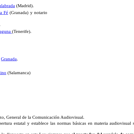
nlabrada
(Madrid).
a Fé
(Granada) y notario
.
Laguna
(Tenerife).
e
Granada
.
dino
(Salamanca)
zo, General de la Comunicación Audiovisual.
rtura estatal y establece las normas básicas en materia audiovisual 