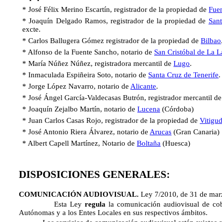
* José Félix Merino Escartín, registrador de la propiedad de
Fue
* Joaquín Delgado Ramos, registrador de la propiedad de
Sant
excte.
* Carlos Ballugera Gómez registrador de la propiedad de
Bilbao
* Alfonso de
la Fuente Sancho
, notario de
San Cristóbal de La 
* María Núñez Núñez, registradora mercantil de
Lugo
.
* Inmaculada Espiñeira Soto, notario de
Santa Cruz de Tenerife
.
* Jorge López Navarro, notario de
Alicante
.
* José Ángel García-Valdecasas Butrón, registrador mercantil d
* Joaquín Zejalbo Martín, notario de
Lucena
(Córdoba)
* Juan Carlos Casas Rojo, registrador de la propiedad de
Vitigu
* José Antonio Riera Álvarez, notario de
Arucas
(Gran Canaria)
* Albert Capell Martínez, Notario de
Boltaña
(Huesca)
DISPOSICIONES GENERALES:
COMUNICACIÓN AUDIOVISUAL.
Ley 7/2010, de 31 de mar
Esta Ley
regula
la comunicación audiovisual de cobe
Autónomas y a los Entes Locales en sus respectivos ámbitos.