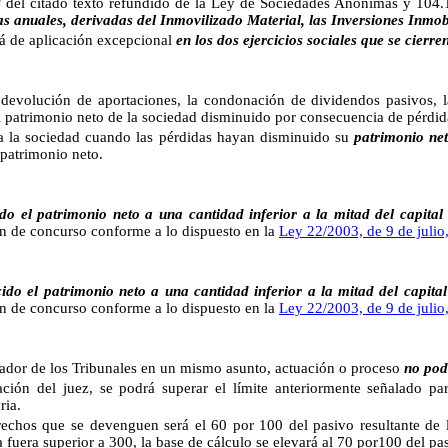
4.º del citado texto refundido de la Ley de Sociedades Anónimas y 104.
s anuales, derivadas del Inmovilizado Material, las Inversiones Inmobi
á de aplicación excepcional
en los dos ejercicios sociales que se cierre
a devolución de aportaciones, la condonación de dividendos pasivos, l
y el patrimonio neto de la sociedad disminuido por consecuencia de pérdid
 la sociedad cuando las pérdidas hayan disminuido su
patrimonio net
 patrimonio neto.
do el patrimonio neto a una cantidad inferior a la mitad del capital 
ión de concurso conforme a lo dispuesto en la
Ley 22/2003, de 9 de julio
ido el patrimonio neto a una cantidad inferior a la mitad del capital
ión de concurso conforme a lo dispuesto en la
Ley 22/2003, de 9 de julio
ador de los Tribunales en un mismo asunto, actuación o proceso
no pod
ación del juez, se podrá superar el límite anteriormente señalado pa
ria.
rechos que se devenguen será el 60 por 100 del pasivo resultante de la
 fuera superior a 300, la base de cálculo se elevará al 70 por100 del pa