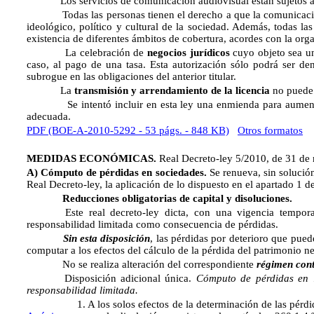
Los servicios de comunicación audiovisual están sujetos a l
Todas las personas tienen el derecho a que la comunicación 
ideológico, político y cultural de la sociedad. Además, todas l
existencia de diferentes ámbitos de cobertura, acordes con la orga
La celebración de
negocios jurídicos
cuyo objeto sea un
caso, al pago de una tasa. Esta autorización sólo podrá ser de
subrogue en las obligaciones del anterior titular.
La
transmisión y arrendamiento de la licencia
no puede 
Se intentó incluir en esta ley una enmienda para aumentar el 
adecuada.
PDF (BOE-A-2010-5292 - 53 págs. - 848 KB)
Otros formatos
MEDIDAS ECONÓMICAS.
Real Decreto-ley 5/2010, de 31 de
A) Cómputo de pérdidas en sociedades.
Se renueva, sin solución
Real Decreto-ley, la aplicación de lo dispuesto en el apartado 1 d
Reducciones obligatorias de capital y disoluciones.
Este real decreto-ley dicta, con una vigencia tempora
responsabilidad limitada como consecuencia de pérdidas.
Sin esta disposición
, las pérdidas por deterioro que pue
computar a los efectos del cálculo de la pérdida del patrimonio n
No se realiza alteración del correspondiente
régimen con
Disposición adicional única.
Cómputo de pérdidas en 
responsabilidad limitada.
1. A los solos efectos de la determinación de las pérd