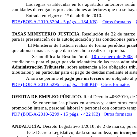
Las reglas establecidas en los apartados anteriores serán
cantidades devengadas por actuaciones anteriores que no se hayan
Entrada en vigor: el 1º de abril de 2010.
PDF (BOE-A-2010-5294 - 5 págs. - 184 KB)
Otros formatos
TASAS MINISTERIO JUSTICIA
. Resolución de 22 de marzo d
para la presentación de la autoliquidación y las condiciones para e
El Ministerio de Justicia realiza de forma periódica
prueb
que abonar unas tasas que dan derecho a realizar la prueba.
Se modifica la Resolución de
10 de enero de 2008
de
condiciones para el pago por vía telemática de las tasas adminis
Administración Tributaria
, sobre asistencia a los obligados tri
tributarios y en particular para el pago de deudas mediante el sist
Ahora se permite el
pago por un tercero
no obligado al 
PDF (BOE-A-2010-5295 - 3 págs. - 168 KB)
Otros formatos
OFERTA DE EMPLEO PÚBLICO.
Real Decreto 406/2010, de 3
Se concretan las plazas en anexos y, entre otros contenidos,
promoción interna, personal laboral y personal con contrato temp
PDF (BOE-A-2010-5299 - 15 págs. - 422 KB)
Otros formatos
ANDALUCÍA.
Decreto Legislativo 1/2010, de 2 de marzo, por e
Este Decreto Legislativo, dada su naturaleza,
no incorpo