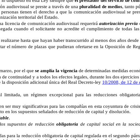
o dispuesto en esta Ley siempre que
el prestador del servicio de co
audiovisual se preste a través de una
pluralidad de medios
, tanto p
as personas tienen el derecho a que la comunicación audiovisual se pre
nización territorial del Estado.
a licencia de comunicación audiovisual requerirá
autorización previa
d
negada cuando el solicitante no acredite el cumplimiento de todas la
realizarse hasta que hayan haber transcurrido al menos dos años desde l
número de plazas que pudieran ofertarse en la Oposición de Registr
 marzo, por el que
se amplía la vigencia
de determinadas medidas econó
 de continuidad y a todos los efectos legales, durante los dos ejercicios 
e la disposición adicional única del Real Decreto-ley
10/2008, de 12 de 
l limitada, un régimen excepcional para las reducciones obligator
den ser muy significativas para las compañías en esta coyuntura de crisi
eto en los supuestos señalados de reducción de capital y disolución.
table
.
los supuestos de reducción
obligatoria
de capital social en la soci
idas para la reducción obligatoria de capital regulada en el segundo párr