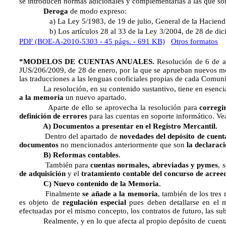
se introducen normas adicionales y complementarias a las que son 
Deroga
de modo expreso:
a) La Ley 5/1983, de 19 de julio, General de la Hacienda 
b) Los artículos 28 al 33 de la Ley 3/2004, de 28 de diciemb
PDF (BOE-A-2010-5303 - 45 págs. - 691 KB)
Otros formatos
*MODELOS DE CUENTAS ANUALES.
Resolución de 6 de a
JUS/206/2009, de 28 de enero, por la que se aprueban nuevos mode
las traducciones a las lenguas cooficiales propias de cada Comu
La resolución, en su contenido sustantivo, tiene en esenci
a la memoria
un nuevo apartado.
Aparte de ello se aprovecha la resolución para
corregi
definición de errores
para las cuentas en soporte informático. V
A) Documentos a presentar en el Registro Mercantil.
Dentro del apartado de
novedades del depósito de cuent
documentos
no mencionados anteriormente que son
la declarac
B) Reformas contables
.
También para
cuentas normales, abreviadas y pymes
, 
de adquisición
y el
tratamiento contable del concurso de acree
C) Nuevo contenido de la Memoria.
Finalmente
se añade a la memoria
, también de los tres
es objeto de
regulación especial
pues deben detallarse en el m
efectuadas por el mismo concepto, los contratos de futuro, las su
Realmente, y en lo que afecta al propio depósito de cuent