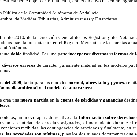
estrictamente objeto de refundición, con el objetivo básico de lograr la
Pública de la Comunidad Autónoma de Andalucía.
re, de Medidas Tributarias, Administrativas y Financieras.
bril de 2010, de la Dirección General de los Registros y del Notariad
los para la presentación en el Registro Mercantil de las cuentas anual
nidad Autónoma.
a una
doble
finalidad: Por una parte
incorporar diversas reformas de 
r diversos errores
de carácter puramente material en los modelos publ
eamos.
as del 2009
, tanto para los modelos
normal, abreviado y pymes
, se a
ión medioambiental y el modelo de autocartera.
se crea una
nueva partida
en la
cuenta de pérdidas y ganancias
destin
dores.
 modelos, un nuevo apartado relativo a la
Información sobre derechos 
ismo la cantidad de derechos asignados, el movimiento durante el eje
bvenciones recibidas, las contingencias de sanciones y finalmente, en su
as,
las novedades son mínimas,
pues los dos nuevos documentos que se