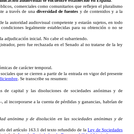
municación audiovisual se encuentre establecido en España
.
úblicos, comerciales como comunitarios que reflejen el pluralismo
ste a través de una
diversidad de fuentes
y de contenidos y a la
e la autoridad audiovisual competente y estarán sujetos, en todo
s condiciones legalmente establecidas para su obtención o no se
a adjudicación inicial. No cabe el subarriendo.
ador, pero fue rechazada en el Senado al no tratarse de la ley
micas de carácter temporal.
sociales que se cierren a partir de la entrada en vigor del presente
diciembre
. Se transcribe su resumen:
ias de capital y las disoluciones de sociedades anónimas y de
s-, al incorporarse a la cuenta de pérdidas y ganancias, habrían de
edad anónima y de disolución en las sociedades anónimas y de
afo del artículo 163.1 del texto refundido de la
Ley de Sociedades