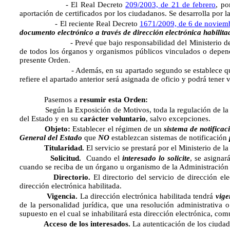
- El Real Decreto
209/2003, de 21 de febrero
, po
aportación de certificados por los ciudadanos. Se desarrolla por
- El reciente Real Decreto
1671/2009, de 6 de noviem
documento electrónico a través de dirección electrónica habilita
- Prevé que bajo responsabilidad del Ministerio de la 
de todos los órganos y organismos públicos vinculados o depen
presente Orden.
- Además, en su apartado segundo se establece qu
refiere el apartado anterior será asignada de oficio y podrá tener v
Pasemos a
resumir esta Orden:
Según la Exposición de Motivos, toda la regulación de la not
del Estado y en su
carácter voluntario
, salvo excepciones.
Objeto:
E
stablecer el régimen de un
sistema de notificac
General del Estado
que
NO
establezcan sistemas de notificación
Titularidad.
El servicio se prestará por el Ministerio de la
Solicitud.
Cuando el
interesado lo solicite
, s
e asignar
cuando se reciba de un órgano u organismo de la Administración G
Directorio.
El directorio del servicio de dirección el
dirección electrónica habilitada.
Vigencia.
La dirección electrónica habilitada tendrá
vige
de la personalidad jurídica, que una resolución administrativa o 
supuesto en el cual se inhabilitará esta dirección electrónica, com
Acceso de los interesados.
La autenticación de los ciuda