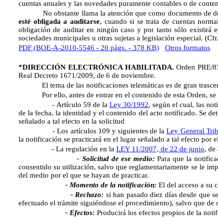
cuentas anuales y las novedades puramente contables o de contenid
No obstante llama la atención que como documento de deposit
esté obligada a auditarse
, cuando si se trata de cuentas norma
obligación de auditar en ningún caso y por tanto sólo existirá e
sociedades municipales u otras sujetas a legislación especial. (
PDF (BOE-A-2010-5546 - 20 págs. - 378 KB)
Otros formatos
*DIRECCIÓN ELECTRÓNICA HABILITADA.
Orden PRE/878
Real Decreto 1671/2009, de 6 de noviembre.
El tema de las notificaciones telemáticas es de gran trascende
Por ello, antes de entrar en el contenido de esta Orden, se 
- Artículo 59 de la
Ley 30/1992
, según el cual, las no
de la fecha, la identidad y el contenido del acto notificado. Se d
señalado a tal efecto en la solicitud
- Los artículos 109 y siguientes de la
Ley General Trib
la notificación se practicará en el lugar señalado a tal efecto por 
- La regulación en la
LEY 11/2007, de 22 de junio
, de
- Solicitud de ese medio:
Para que la notifica
consentido su utilización, salvo que reglamentariamente se le impo
del medio por el que se hayan de practicar.
- Momento de la notificación:
El del acceso a su c
- Rechazo:
si han pasado diez días desde que se 
efectuado el trámite siguiéndose el procedimiento), salvo que de o
- Efectos:
Producirá los efectos propios de la not