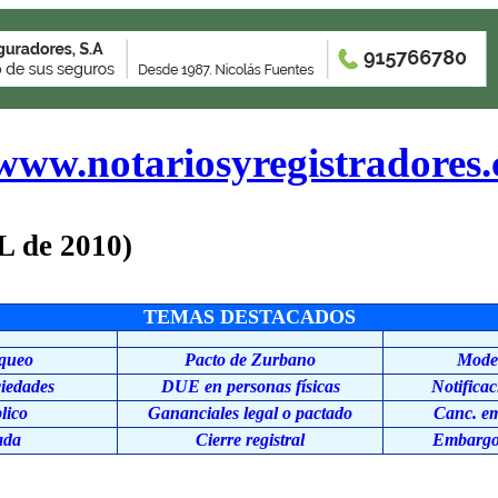
www.notariosyregistradores
 de 2010)
TEMAS DESTACADOS
queo
Pacto de Zurbano
Model
ciedades
DUE en personas físicas
Notificac
lico
Gananciales legal o pactado
Canc. em
ada
Cierre registral
Embargo 