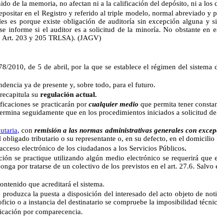
o de la memoria, no afectan ni a la calificación del depósito, ni a los
ar en el Registro y referido al triple modelo, normal abreviado y 
les es porque existe obligación de auditoría sin excepción alguna y s
se informe si el auditor es a solicitud de la minoría. No obstante en e
Cfr. Art. 203 y 205 TRLSA). (JAGV)
/2010, de 5 de abril, por la que se establece el régimen del sistema de
ncia ya de presente y, sobre todo, para el futuro.
recapitula su
regulación actual.
tificaciones se practicarán por
cualquier medio
que permita tener constan
etermina seguidamente que en los procedimientos iniciados a solicitud del 
utaria
, con
remisión a las normas administrativas generales con excep
el obligado tributario o su representante o, en su defecto, en el domicilio 
 acceso electrónico de los ciudadanos a los Servicios Públicos
.
ción se practique utilizando algún medio electrónico se requerirá qu
nga por tratarse de un colectivo de los previstos en el art. 27.6. Salvo
ontenido que acreditará el sistema.
produzca la puesta a disposición del interesado del acto objeto de noti
ficio o a instancia del destinatario se compruebe la imposibilidad técnic
ificación por comparecencia.