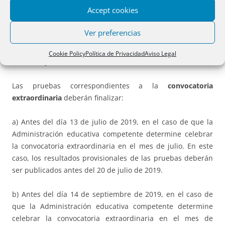
Decreto 1105/2014, de 26 de diciembre
.
Accept cookies
Fechas límite para la realización de las pruebas.
Las
Ver preferencias
pruebas deberán finalizar antes del día
15 de junio de
2019
. Los resultados provisionales serán publicados antes
Cookie Policy
Política de Privacidad
Aviso Legal
del 28 de junio de 2019.
Las pruebas correspondientes a la
convocatoria
extraordinaria
deberán finalizar:
a) Antes del día 13 de julio de 2019, en el caso de que la
Administración educativa competente determine celebrar
la convocatoria extraordinaria en el mes de julio. En este
caso, los resultados provisionales de las pruebas deberán
ser publicados antes del 20 de julio de 2019.
b) Antes del día 14 de septiembre de 2019, en el caso de
que la Administración educativa competente determine
celebrar la convocatoria extraordinaria en el mes de