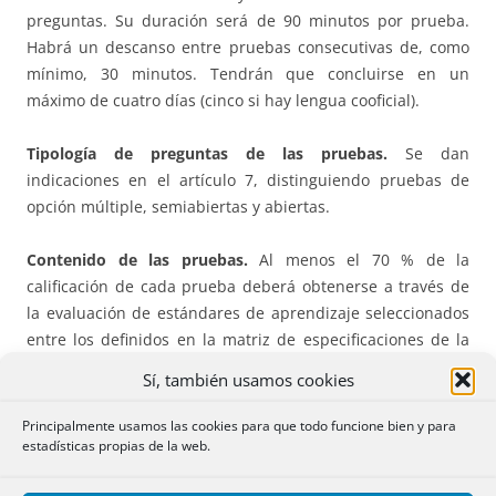
preguntas. Su duración será de 90 minutos por prueba.
Habrá un descanso entre pruebas consecutivas de, como
mínimo, 30 minutos. Tendrán que concluirse en un
máximo de cuatro días (cinco si hay lengua cooficial).
Tipología de preguntas de las pruebas.
Se dan
indicaciones en el artículo 7, distinguiendo pruebas de
opción múltiple, semiabiertas y abiertas.
Contenido de las pruebas.
Al menos el 70 % de la
calificación de cada prueba deberá obtenerse a través de
la evaluación de estándares de aprendizaje seleccionados
entre los definidos en la matriz de especificaciones de la
materia correspondiente, que figura en el anexo I y que
Sí, también usamos cookies
incluye los estándares considerados esenciales. Las
Administraciones educativas podrán completar el 30 %
Principalmente usamos las cookies para que todo funcione bien y para
restante de la calificación a través de la evaluación de
estadísticas propias de la web.
estándares de los establecidos en el anexo I del
Real