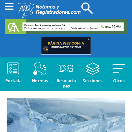
Portada
Normas
Resolucio
Secciones
Otros
nes