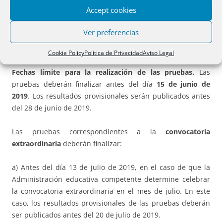
incluye los estándares considerados esenciales. Las
Accept cookies
Administraciones educativas podrán completar el 30 %
restante de la calificación a través de la evaluación de
Ver preferencias
estándares de los establecidos en el anexo I del
Real
Decreto 1105/2014, de 26 de diciembre
.
Cookie Policy
Política de Privacidad
Aviso Legal
Fechas límite para la realización de las pruebas.
Las
pruebas deberán finalizar antes del día
15 de junio de
2019
. Los resultados provisionales serán publicados antes
del 28 de junio de 2019.
Las pruebas correspondientes a la
convocatoria
extraordinaria
deberán finalizar:
a) Antes del día 13 de julio de 2019, en el caso de que la
Administración educativa competente determine celebrar
la convocatoria extraordinaria en el mes de julio. En este
caso, los resultados provisionales de las pruebas deberán
ser publicados antes del 20 de julio de 2019.