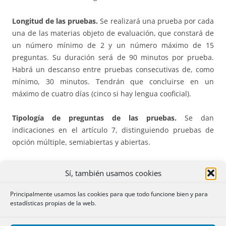
Longitud de las pruebas.
Se realizará una prueba por cada
una de las materias objeto de evaluación, que constará de
un número mínimo de 2 y un número máximo de 15
preguntas. Su duración será de 90 minutos por prueba.
Habrá un descanso entre pruebas consecutivas de, como
mínimo, 30 minutos. Tendrán que concluirse en un
máximo de cuatro días (cinco si hay lengua cooficial).
Tipología de preguntas de las pruebas.
Se dan
indicaciones en el artículo 7, distinguiendo pruebas de
opción múltiple, semiabiertas y abiertas.
Contenido de las pruebas.
Al menos el 70 % de la
Sí, también usamos cookies
calificación de cada prueba deberá obtenerse a través de
la evaluación de estándares de aprendizaje seleccionados
Principalmente usamos las cookies para que todo funcione bien y para
entre los definidos en la matriz de especificaciones de la
estadísticas propias de la web.
materia correspondiente, que figura en el anexo I y que