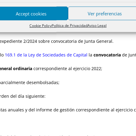
Accept cookies
Ver preferencias
general de una sociedad anónima. Convocatoria realiz
Cookie Policy
Política de Privacidad
Aviso Legal
l expediente 2/2024 sobre convocatoria de Junta General.
ulo
169.1 de la Ley de Sociedades de Capital
la
convocatoria
de Junt
eneral
ordinaria
correspondiente al ejercicio 2022;
 parcialmente desembolsadas;
rden del día siguiente:
as anuales y del informe de gestión correspondiente al ejercicio 