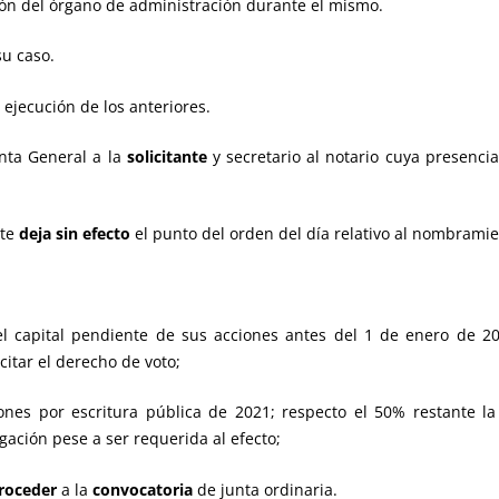
ión del órgano de administración durante el mismo.
u caso.
jecución de los anteriores.
nta General a la
solicitante
y secretario al notario cuya presencia
nte
deja sin efecto
el punto del orden del día relativo al nombrami
 capital pendiente de sus acciones antes del 1 de enero de 201
itar el derecho de voto;
ones por escritura pública de 2021; respecto el 50% restante la
ación pese a ser requerida al efecto;
proceder
a la
convocatoria
de junta ordinaria.