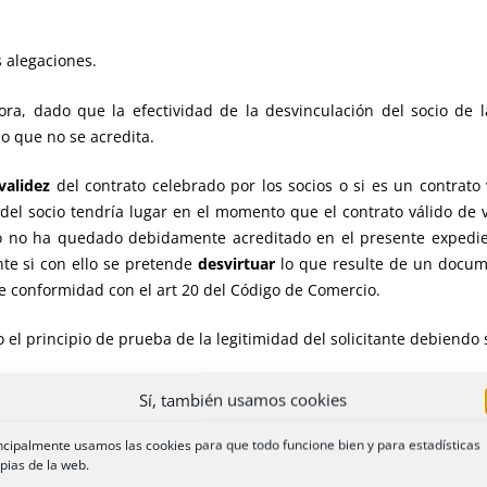
 alegaciones.
ora, dado que la efectividad de la desvinculación del socio de 
lo que no se acredita.
validez
del contrato celebrado por los socios o si es un contrato
del socio tendría lugar en el momento que el contrato válido de 
to no ha quedado debidamente acreditado en el presente expedie
nte si con ello se pretende
desvirtuar
lo que resulte de un docume
e conformidad con el art 20 del Código de Comercio.
el principio de prueba de la legitimidad del solicitante debiendo
 y eficacia entre partes de un documento privado de compraventa 
Sí, también usamos cookies
 lo que resulta claro es que a los efectos del ejercicio del derech
 es
imposible
que pueda ser tenido en cuenta por el registrador
ncipalmente usamos las cookies para que todo funcione bien y para estadísticas
pias de la web.
itor, máxime en este caso en que se dice expresamente que la de