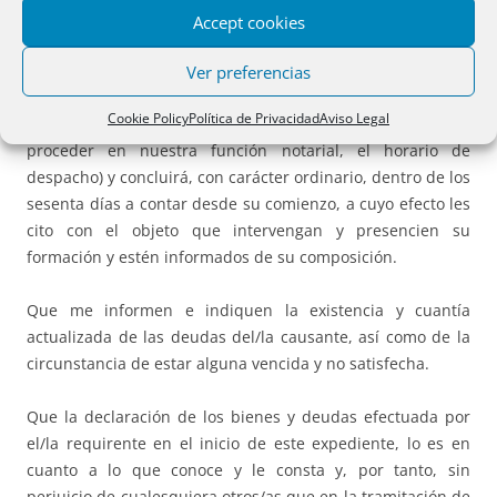
Que se está tramitando la formalización del inventario
Accept cookies
notarial, el cual se iniciará el día ** mes de ** del presente
año,
****
(dentro de los treinta días siguientes a la
Ver preferencias
citación, se puede consignar hora concreta, a modo de una
Cookie Policy
Política de Privacidad
Aviso Legal
citación judicial, o fijar, en su caso, dada la forma de
proceder en nuestra función notarial, el horario de
despacho) y concluirá, con carácter ordinario, dentro de los
sesenta días a contar desde su comienzo, a cuyo efecto les
cito con el objeto que intervengan y presencien su
formación y estén informados de su composición.
Que me informen e indiquen la existencia y cuantía
actualizada de las deudas del/la causante, así como de la
circunstancia de estar alguna vencida y no satisfecha.
Que la declaración de los bienes y deudas efectuada por
el/la requirente en el inicio de este expediente, lo es en
cuanto a lo que conoce y le consta y, por tanto, sin
perjuicio de cualesquiera otros/as que en la tramitación de