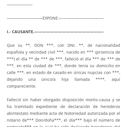
——————–
—————————EXPONE:———————————-
I.- CAUSANTE.—————————————————–
Que su **, DON ***, con DNI. **, de nacionalidad
española y vecindad civil ***, nacido en *** (provincia de
***) el día ** de *** de ***, falleció el día *** de *** de
***, en esta ciudad de ***, donde tenía su domicilio en
calle ***, en estado de casado en únicas nupcias con ***,
dejando una único/a hija llamada ****, aquí
compareciente.
Falleció sin haber otorgado disposición mortis-causa y se
ha tramitado expediente de declaración de herederos
abintestato mediante acta de Notoriedad autorizada por el
notario de*** Don/doña***, el día*** bajo el número de
protocolo*** en la cual ha sido declarado heredero/a del