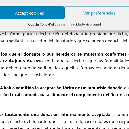
 el distinto valor que tienen las declaraciones voluntad de d
 casos la eficacia de donaciones con defectos de forma en la 
Accept cookies
Ver preferencias
 de la doctrina de los actos propios el donante no puede impug
o, idea que también ha sido aplicada en algún caso por el TS.
Cookie Policy
Política de Privacidad
Aviso Legal
ige la forma para la declaración del donatario propiamente dicha,
bar mediante un escrito del donatario y que se pueda deducir del
n los que el donante o sus herederos se muestran conformes
e 12 de junio de 1896,
en la que se declara que las formalidade
que deben entenderse llenadas aquellas formas «cuando el dona
l derecho que les asistiere.»
924 había admitido la aceptación tácita de un inmueble donado a
ción Local comunicaba al donante el cumplimiento del fin de la
rmar tácitamente una donación informalmente aceptada,
citando
la, el acto del donante que respetó la donación no es nulo ni pued
 el carácter no esencial de la forma de la aceptación, siendo p