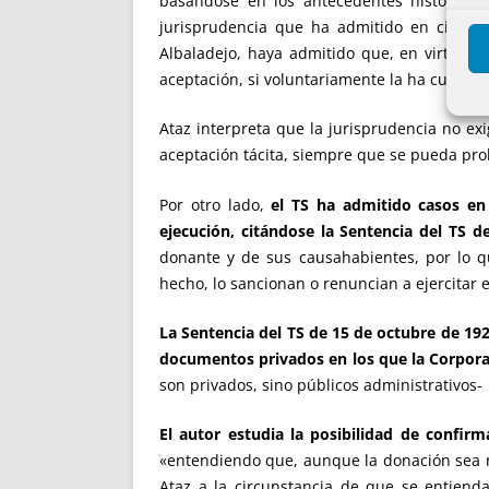
basándose en los antecedentes históricos,
jurisprudencia que ha admitido en ciertos
Albaladejo, haya admitido que, en virtud a
aceptación, si voluntariamente la ha cumplid
Ataz interpreta que la jurisprudencia no ex
aceptación tácita, siempre que se pueda pro
Por otro lado,
el TS ha admitido casos e
ejecución, citándose la Sentencia del TS d
donante y de sus causahabientes, por lo 
hecho, lo sancionan o renuncian a ejercitar e
La Sentencia del TS de 15 de octubre de 1
documentos privados en los que la Corpora
son privados, sino públicos administrativos-
El autor estudia la posibilidad de confi
«entendiendo que, aunque la donación sea nu
Ataz a la circunstancia de que se entienda