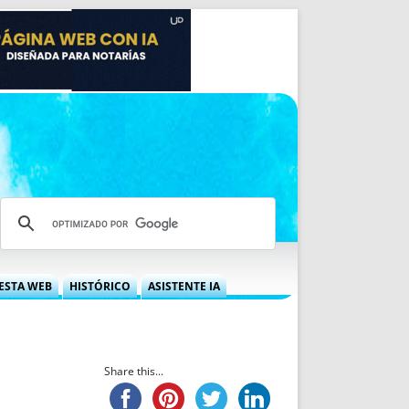
ESTA WEB
HISTÓRICO
ASISTENTE IA
A DGRN
QUÉ OFRECEMOS
 NIF
IDEARIO WEB
 LABORAL
QUIÉNES SOMOS
Share this...
ÁBILES
HISTORIA