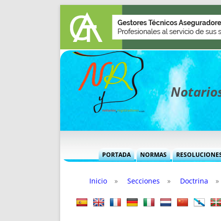
Notarios
PORTADA
NORMAS
RESOLUCIONE
MÁS USADAS (CUADRO)
INFORMES 
Inicio
»
Secciones
»
Doctrina
»
INFORMES MENSUALES
VOCES P
MÁS DESTACADAS
VOCES M
TITULARES DESDE 2002
TITULARES