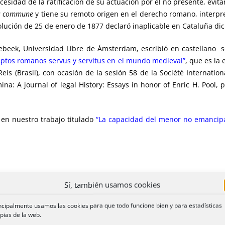
esidad de la ratificación de su actuación por el no presente, evit
s commune
y tiene su remoto origen en el derecho romano, interpre
olución de 25 de enero de 1877 declaró inaplicable en Cataluña dic
lebeek, Universidad Libre de Ámsterdam, escribió en castellano s
eptos romanos servus y servitus en el mundo medieval”
, que es la
s (Brasil), con ocasión de la sesión 58 de la Société Internation
na: A journal of legal History: Essays in honor of Enric H. Pool, 
 en nuestro trabajo titulado
“La capacidad del menor no emancip
a
Resolución de la DGRN de 2 de noviembre de 2016
, BOE de 22 
Sí, también usamos cookies
me correspondiente a noviembre de 2016,
nos ha recordado el tr
vil en Homenaje al profesor Dr. José Luis Lacruz Berdejo, 1992
,
ncipalmente usamos las cookies para que todo funcione bien y para estadísticas
s 111 a 144 en el que se argumenta
que la forma de la declara
pias de la web.