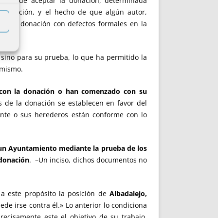
onar y de aceptar la donación, determinada
aceptación, y el hecho de que algún autor,
nar la donación con defectos formales en la
 sino para su prueba, lo que ha permitido la
 mismo.
 con la donación o han comenzado con su
s de la donación se establecen en favor del
nte o sus herederos están conforme con lo
 un Ayuntamiento mediante la prueba de los
 donación
. –Un inciso, dichos documentos no
 a este propósito la posición de
Albadalejo,
e irse contra él.» Lo anterior lo condiciona
recisamente este el objetivo de su trabajo.