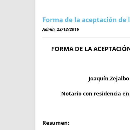
ENRIQUECIDAS
TITULARES 
NO DESESPERES
CAT
A MANO
SUCESIONES 
Forma de la aceptación de 
FUTURAS NORMAS
GEORREFE
Admin, 23/12/2016
ALQUILE
TRI
FORMA DE LA ACEPTACIÓ
LH Y C
¿SABIA
FRANCI
BÚSQUED
Joaquín Zejalbo
Notario con residencia en
Resumen: