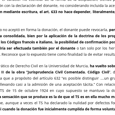
n con la declaración del donante, no considerando incluida la acep
 mediante escritura, el art. 633 no hace depender, literalmente,
io no aceptó en forma la donación, el donante puede revocarla,
per
a consolidada, bien por la aplicación de la doctrina de los pr
los Códigos francés e italiano, la posibilidad de confirmación post
dría ser efectuada también por el donante
o tan solo por los he
.
Reconoce que lo expuesto tiene como finalidad la de evitar result
ático de Derecho Civil en la Universidad de Murcia,
ha vuelto sobr
I de la obra “Jurisprudencia Civil Comentada. Código Civil
”, 
a que a propósito del artículo 632 “es posible distinguir ….un 
, llevando casi a la admisión de una aceptación tácita.” Con relac
el TS de 15 de octubre 1924 en cuyo supuesto se mantuvo la 
 sensación que se produce es la de que el TS es en ella mucho má
ue, aunque a veces el TS ha declarado la nulidad por defectos f
ni cuando la donación fue inicialmente cumplida de forma volunta