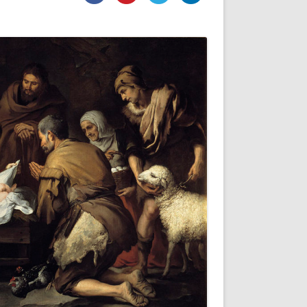
DE INICIO
PREMIO NYR
VORITOS
CONVENCIONES ANUALES
A IRPF
NUEVA ETAPA
AS
POLÍTICA DE PRIVACIDAD
IJUELAS
AVISO LEGAL
POTECA
REPORTAR INCIDENCIA
PERES
LOGOTIPO
CES
ENTREVISTAS
SONRISA
ENVÍA CORREO
CANALES DE VÍDEO