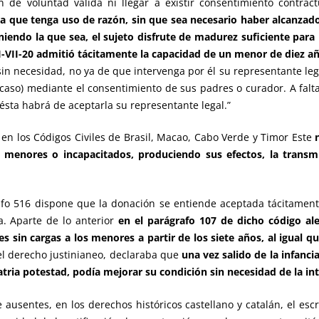
 de voluntad válida ni llegar a existir consentimiento contrac
a que tenga uso de razón, sin que sea necesario haber alcanzado
iendo la que sea, el sujeto disfrute de madurez suficiente para
I-VII-20 admitió tácitamente la capacidad de un menor de diez a
, sin necesidad, no ya de que intervenga por él su representante le
caso) mediante el consentimiento de sus padres o curador. A falta
 ésta habrá de aceptarla su representante legal.”
a en los Códigos Civiles de Brasil, Macao, Cabo Verde y Timor Este
 menores o incapacitados, produciendo sus efectos, la transmi
fo 516 dispone que la donación se entiende aceptada tácitamente
a. Aparte de lo anterior
en el parágrafo 107 de dicho código ale
s sin cargas a los menores a partir de los siete años, al igual 
 el derecho justinianeo, declaraba que
una vez salido de la infanci
 patria potestad, podía mejorar su condición sin necesidad de la in
 ausentes, en los derechos históricos castellano y catalán, el es