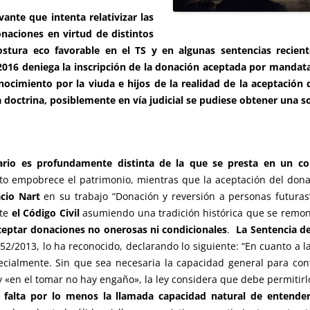
vante que intenta relativizar las
naciones en virtud de distintos
tura eco favorable en el TS y en algunas sentencias reciente
16 deniega la inscripción de la donación aceptada por mandatari
nocimiento por la viuda e hijos de la realidad de la aceptación
doctrina, posiblemente en vía judicial se pudiese obtener una so
ario es profundamente distinta de la que se presta en un co
 empobrece el patrimonio, mientras que la aceptación del donat
cio Nart
en su trabajo “Donación y reversión a personas futuras”
nte
el Código Civil
asumiendo una tradición histórica que se remo
eptar donaciones no onerosas ni condicionales
.
La Sentencia de
 552/2013, lo ha reconocido, declarando lo siguiente: “En cuanto a 
ecialmente. Sin que sea necesaria la capacidad general para cont
y «en el tomar no hay engaño», la ley considera que debe permitirl
 falta por lo menos la llamada capacidad natural de entende