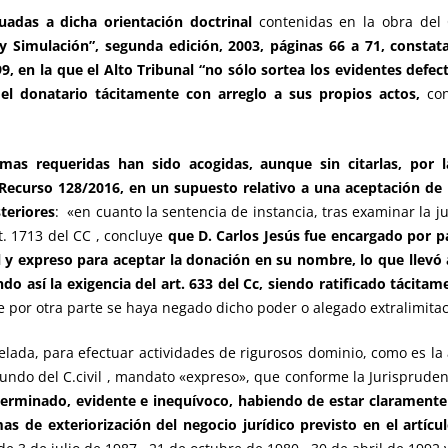
uadas a dicha orientación doctrinal
contenidas en la obra del 
Simulación”, segunda edición, 2003, páginas 66 a 71, constat
 en la que el Alto Tribunal “no sólo sortea los evidentes defec
del donatario tácitamente con arreglo a sus propios actos,
co
rmas requeridas han sido acogidas, aunque sin citarlas, por 
 Recurso 128/2016, en un supuesto relativo a una aceptación d
steriores
: «en cuanto la sentencia de instancia, tras examinar la 
t. 1713 del CC , concluye
que D. Carlos Jesús fue encargado por 
 y expreso para aceptar la donación en su nombre, lo que llevó a
do así la exigencia del art. 633 del Cc, siendo ratificado tácit
 por otra parte se haya negado dicho poder o alegado extralimita
lada, para efectuar actividades de rigurosos dominio, como es la
gundo del C.civil , mandato «expreso», que conforme la Jurispruden
erminado, evidente e inequívoco, habiendo de estar claramente 
s de exteriorización del negocio jurídico previsto en el artícu