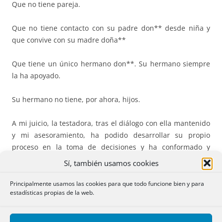
Que no tiene pareja.
Que no tiene contacto con su padre don** desde niña y
que convive con su madre doña**
Que tiene un único hermano don**. Su hermano siempre
la ha apoyado.
Su hermano no tiene, por ahora, hijos.
A mi juicio, la testadora, tras el diálogo con ella mantenido
y mi asesoramiento, ha podido desarrollar su propio
proceso en la toma de decisiones y ha conformado y
expresado libremente su voluntad, teniendo capacidad
Sí, también usamos cookies
para otorgar este
TESTAMENTO ABIERTO
que redacto con
arreglo a su voluntad expresada oralmente,
del siguiente
Principalmente usamos las cookies para que todo funcione bien y para
estadísticas propias de la web.
modo:
PRIMERA Y UNICA.- Instituye heredera a su madre Doña**