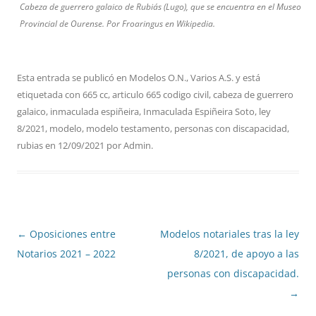
Cabeza de guerrero galaico de Rubiás (Lugo), que se encuentra en el Museo
Provincial de Ourense. Por Froaringus en Wikipedia.
Esta entrada se publicó en
Modelos O.N.
,
Varios A.S.
y está
etiquetada con
665 cc
,
articulo 665 codigo civil
,
cabeza de guerrero
galaico
,
inmaculada espiñeira
,
Inmaculada Espiñeira Soto
,
ley
8/2021
,
modelo
,
modelo testamento
,
personas con discapacidad
,
rubias
en
12/09/2021
por
Admin
.
Navegación
←
Oposiciones entre
Modelos notariales tras la ley
de
Notarios 2021 – 2022
8/2021, de apoyo a las
entradas
personas con discapacidad.
→