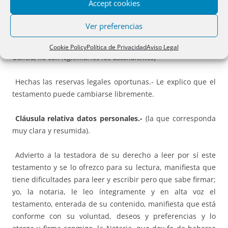
Accept cookies
y si su madre falleciese antes que ella, o muriesen ambas
a un tiempo, instituye heredero a su hermano Don** y en
Ver preferencias
defecto de este, sucederán los descendientes de su
hermano, de tenerlos.
(En el Ordenamiento jurídico de
Cookie Policy
Política de Privacidad
Aviso Legal
Galicia, no son legitimarios los ascendientes
)
Hechas las reservas legales oportunas.- Le explico que el
testamento puede cambiarse libremente.
Cláusula relativa datos personales.-
(la que corresponda
muy clara y resumida).
Advierto a la testadora de su derecho a leer por sí este
testamento y se lo ofrezco para su lectura, manifiesta que
tiene dificultades para leer y escribir pero que sabe firmar;
yo, la notaria, le leo íntegramente y en alta voz el
testamento, enterada de su contenido, manifiesta que está
conforme con su voluntad, deseos y preferencias y lo