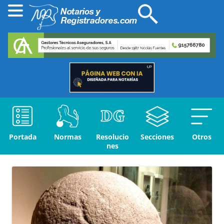
Portada
Normas
Resolucio
Secciones
Otros
nes