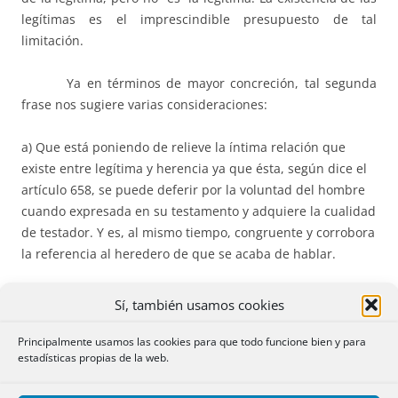
legítimas es el imprescindible presupuesto de tal
limitación.
Ya en términos de mayor concreción, tal segunda
frase nos sugiere varias consideraciones:
a) Que está poniendo de relieve la íntima relación que
existe entre legítima y herencia ya que ésta, según dice el
artículo 658, se puede deferir por la voluntad del hombre
cuando expresada en su testamento y adquiere la cualidad
de testador. Y es, al mismo tiempo, congruente y corrobora
la referencia al heredero de que se acaba de hablar.
b) Que, por el contrario, es muy poco acertada la expresión
Sí, también usamos cookies
que emplea el artículo 806 porque merece la grave
objeción de faltar a la verdad, puesto que no es cierta la
Principalmente usamos las cookies para que todo funcione bien y para
estadísticas propias de la web.
rotunda afirmación formulada de que el testador “no va a
poder disponer de tales bienes” en su testamento.