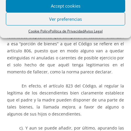
Accept cookies
En su artículo 667, -aunque con clara impropiedad,
porque no es tan sólo eso- el Código ve la esencia del
Ver preferencias
testamento en un puro acto por el que el testador dispone
de sus bienes para después de su muerte. Y esas
Cookie Policy
Política de Privacidad
Aviso Legal
facultades dispositivas que competen al testador alcanzan
a esa “porción de bienes” a que el Código se refiere en el
artículo 806, puesto que en modo alguno van a quedar
extinguidas ni anuladas o carentes de posible ejercicio por
el solo hecho de que aquél tenga legitimarios en el
momento de fallecer, como la norma parece declarar.
En efecto, el artículo 823 del Código, al regular la
legítima de los descendientes bien claramente establece
que el padre y la madre pueden disponer de una parte de
tales bienes, la llamada
mejora,
a favor de alguno o
algunos de sus hijos o descendientes.
c). Y aun se puede añadir, por último, apurando las