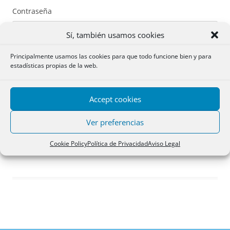
Contraseña
Sí, también usamos cookies
Principalmente usamos las cookies para que todo funcione bien y para
estadísticas propias de la web.
Recuérdame
Accept cookies
Acceder
Ver preferencias
Registro
Cookie Policy
Política de Privacidad
Aviso Legal
¿Has olvidado tu contraseña?