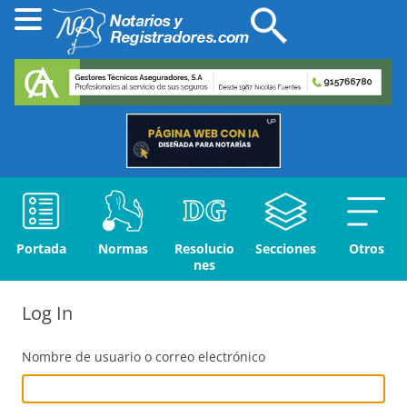
Portada
Normas
Resolucio
Secciones
Otros
nes
Log In
Nombre de usuario o correo electrónico