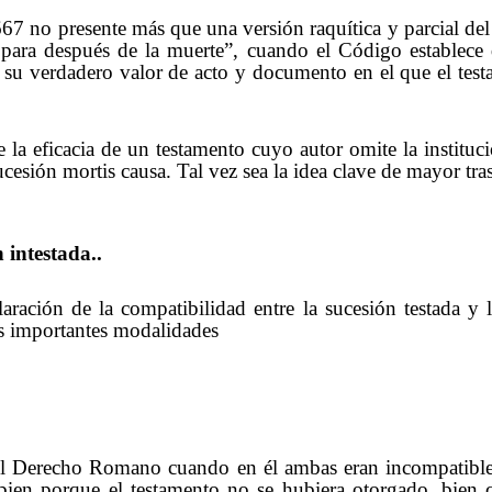
67 no presente más que una versión raquítica y parcial del
 para después de la muerte”, cuando el Código establece q
 su verdadero valor de acto y documento en el que el testa
e la eficacia de un testamento cuyo autor omite la instit
sucesión mortis causa. Tal vez sea la idea clave de mayor tra
 intestada..
ración de la compatibilidad entre la sucesión testada y l
os importantes modalidades
n el Derecho Romano cuando en él ambas eran incompatible
bien porque el testamento no se hubiera otorgado, bien 