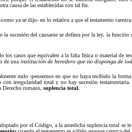
tra causa de las establecidas con tal fin.
omo ya se dijo- en lo relativo a que el testamento carezca 
la sucesión del causante se defiera por la ley, la función s
o los casos que equivalen a la falta física o material de 
institución de heredero que no disponga de tod
 o de una
almente nulo -pensemos en que no haya recibido la forma e
o con irregularidad total y no hay sucesión testamentaria
.
 en Derecho romano,
suplencia total.
tal
doptado por el Código, a la antedicha suplencia to
se le
esorio
s cuando el testamento es válido aunque carezca de