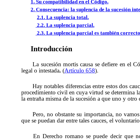
1. Su compatibilidad en el Código.
2. Consecuencia: la suplencia de la sucesión int
2.1. La suplencia total.
2.2. La suplencia parcial.
2.3. La suplencia parcial es también correcto
Introducción
La sucesión mortis causa se defiere en el Có
legal o intestada
.
(
Artículo 658
).
Hay notables diferencias entre estos dos cauce
procedimiento civil en cuya virtud se determina la
la entraña misma de la sucesión a que uno y otro c
Pero, no obstante su importancia, no vamos a
que se puedan dar entre tales cauces, el voluntario 
En Derecho romano se puede decir que no e