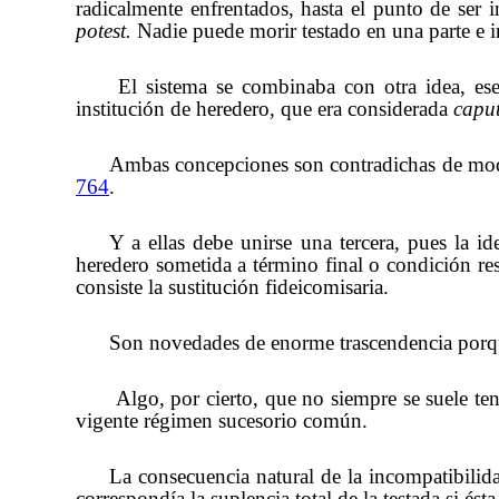
radicalmente enfrentados, hasta el punto de ser
i
potest.
Nadie puede morir testado en una parte e i
El sistema se combinaba con otra idea, ese
institución de heredero, que era considerada
caput
Ambas concepciones son contradichas de modo 
764
.
Y a ellas debe unirse una tercera, pues la i
heredero sometida a término final o condición res
consiste la sustitución fideicomisaria.
Son novedades de enorme trascendencia porque 
Algo, por cierto, que no siempre se suele te
vigente régimen sucesorio común.
La consecuencia natural de la incompatibili
correspondía la suplencia total de la testada si ésta 