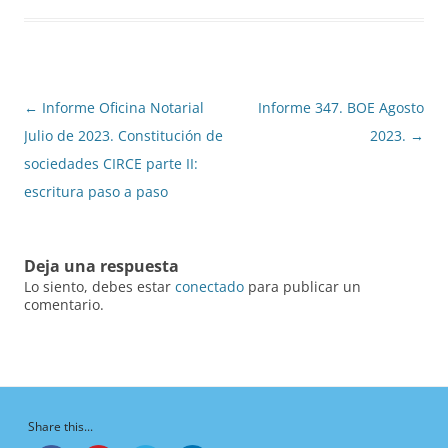
Navegación
←
Informe Oficina Notarial
Informe 347. BOE Agosto
de
Julio de 2023. Constitución de
2023.
→
entradas
sociedades CIRCE parte II:
escritura paso a paso
Deja una respuesta
Lo siento, debes estar
conectado
para publicar un
comentario.
Share this...