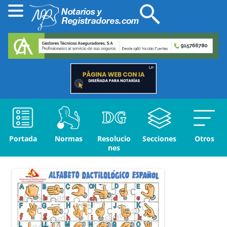
Portada
Normas
Resolucio
Secciones
Otros
nes