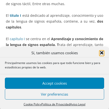
de signos táctil, Entre otras muchas.
El
título I
está dedicado al aprendizaje, conocimiento y uso
de la lengua de signos española, contiene, a su vez,
dos
capítulos
.
El
capítulo I
se centra en el
Aprendizaje y conocimiento de
la lengua de signos española. T
rata del aprendizaje, tanto
en la formación reglada como en la formación no reglada.
Sí, también usamos cookies
El
capítulo II
regula el
uso de esta lengua
en ámbitos muy
Principalmente usamos las cookies para que todo funcione bien y para
estadísticas propias de la web.
diversos:
–
Acceso a los bienes y servicios
a disposición del público
Accept cookies
en educación, formación y empleo, salud, cultura, deporte,
ocio, servicios sociales y otros. Ver
artículo 12
.
Ver preferencias
–
Transportes
.
Artículo 13
.
Cookie Policy
Política de Privacidad
Aviso Legal