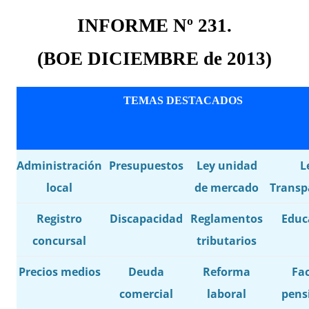
INFORME Nº 2
31.
(BOE
DICIEMBRE
de 201
3
)
TEMAS DESTACADOS
Administración
Presupuestos
Ley unidad
L
local
de mercado
Transp
Registro
Discapacidad
Reglamentos
Educ
concursal
tributarios
Precios medios
Deuda
Reforma
Fa
comercial
laboral
pens