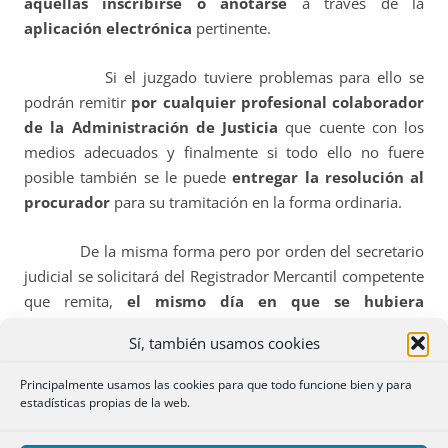
aquéllas inscribirse o anotarse
a través de la
aplicación electrónica
pertinente.
Si el juzgado tuviere problemas para ello se
podrán remitir
por cualquier profesional colaborador
de la Administración de Justicia
que cuente con los
medios adecuados y finalmente si todo ello no fuere
posible también se le puede
entregar la resolución al
procurador
para su tramitación en la forma ordinaria.
De la misma forma pero por orden del secretario
judicial se solicitará del Registrador Mercantil competente
que remita,
el mismo día en que se hubiera
practicado el correspondiente asiento
,
certificación
Sí, también usamos cookies
telemática del contenido de la resolución dictada
por el Juez del concurso al
Registro de la Propiedad, al
Principalmente usamos las cookies para que todo funcione bien y para
Registro de Bienes Muebles o a cualquier otro
estadísticas propias de la web.
registro público de bienes competente
, de