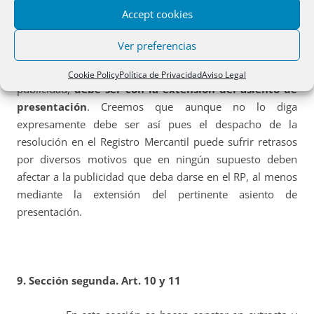
conformidad con lo previsto en el Reglamento del
Accept cookies
Registro Mercantil.
Ver preferencias
Se debería haber aprovechado para especificar, en
evitación de dudas, que la remisión, para evitar huecos de
Cookie Policy
Política de Privacidad
Aviso Legal
publicidad,
debe ser con la extensión del asiento de
presentación
. Creemos que aunque no lo diga
expresamente debe ser así pues el despacho de la
resolución en el Registro Mercantil puede sufrir retrasos
por diversos motivos que en ningún supuesto deben
afectar a la publicidad que deba darse en el RP, al menos
mediante la extensión del pertinente asiento de
presentación.
9. Sección segunda. Art. 10 y 11