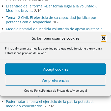
El sentido de la forma. «Dar forma legal a la voluntad».
Modelos breves.
2/10
Tema 12 Civil: El ejercicio de su capacidad jurídica por
personas con discapacidad.
10/05
Modelo notarial de Medida voluntaria de apoyo asistencial
vinculante (autoimpuesta)
13/03
Sí, también usamos cookies
Modelos de constitución de asistencia conforme al derecho
civil catalán
10/02
Principalmente usamos las cookies para que todo funcione bien y para
Modelo de testamento con normas de gestión,
estadísticas propias de la web.
administración y disposición de bienes en favor de una
persona necesitada de apoyo.
18/01
Modelo de Acta de nombramiento de asistentes
Accept cookies
voluntarios ex artículo 226-3 Código Civil de Cataluña
3/10
Testamento persona con discapacidad artículo 665 Cc sin
Ver preferencias
acta previa.
12/09
Guía rápida de la Reforma Civil y Procesal para el apoyo a
Cookie Policy
Política de Privacidad
Aviso Legal
Personas con Discapacidad
8/07
Poder notarial para el ejercicio de la patria potestad:
modelo y comentarios.
23/02