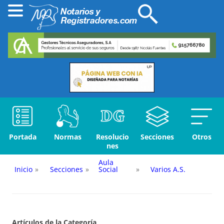
Portada
Normas
Resolucio
Secciones
Otros
nes
Aula
Inicio
»
Secciones
»
Social
»
Varios A.S.
Artículos de la Categoría