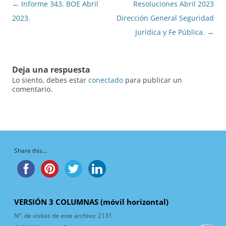
Navegación
←
Informe 343. BOE Abril
Resoluciones Abril 2023
de
2023.
Dirección General Seguridad
entradas
Jurídica y Fe Pública.
→
Deja una respuesta
Lo siento, debes estar
conectado
para publicar un
comentario.
Share this...
VERSIÓN 3 COLUMNAS (móvil horizontal)
N°. de visitas de este archivo:
2131