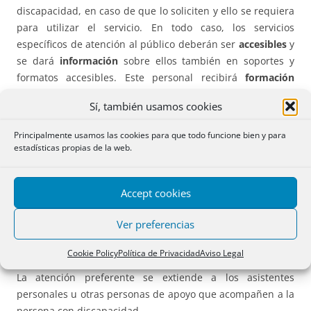
discapacidad, en caso de que lo soliciten y ello se requiera
para utilizar el servicio. En todo caso, los servicios
específicos de atención al público deberán ser
accesibles
y
se dará
información
sobre ellos también en soportes y
formatos accesibles. Este personal recibirá
formación
adecuada relativa a la atención y trato adecuado a las
Sí, también usamos cookies
personas con discapacidad y a la utilización de los
productos de apoyo que tengan disponibles.
Principalmente usamos las cookies para que todo funcione bien y para
estadísticas propias de la web.
– Las personas con discapacidad que
precisen de apoyos o
asistencias intensos
disfrutarán, en el acceso y utilización
Accept cookies
de bienes y servicios a disposición del público, de una
atención preferente
siempre que así lo soliciten sin que
Ver preferencias
ello suponga un sobrecoste para dichas personas. Esta
preferencia se producirá particularmente en el acceso a
Cookie Policy
Política de Privacidad
Aviso Legal
servicios de concurrencia pública que impliquen
esperas
.
La atención preferente se extiende a los asistentes
personales u otras personas de apoyo que acompañen a la
persona con discapacidad.