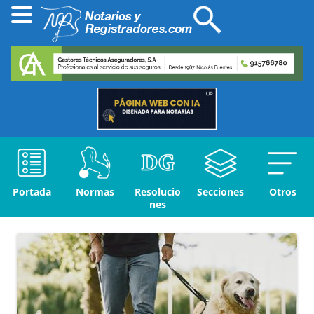
Portada
Normas
Resolucio
Secciones
Otros
nes