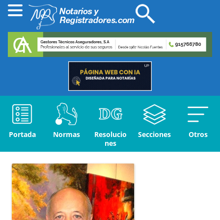
Portada
Normas
Resolucio
Secciones
Otros
nes