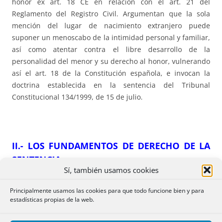
honor ex art. 18 CE en relación con el art. 21 del
Reglamento del Registro Civil. Argumentan que la sola
mención del lugar de nacimiento extranjero puede
suponer un menoscabo de la intimidad personal y familiar,
así como atentar contra el libre desarrollo de la
personalidad del menor y su derecho al honor, vulnerando
así el art. 18 de la Constitución española, e invocan la
doctrina establecida en la sentencia del Tribunal
Constitucional 134/1999, de 15 de julio.
II.- LOS FUNDAMENTOS DE DERECHO DE LA
SENTENCIA
Sí, también usamos cookies
El Tribunal Supremo admite el recurso. Como
Principalmente usamos las cookies para que todo funcione bien y para
premisa establece lo siguiente: “El hecho de que el
estadísticas propias de la web.
nacimiento del menor se haya producido mediante una
gestación subrogada no tiene en el caso objeto de este