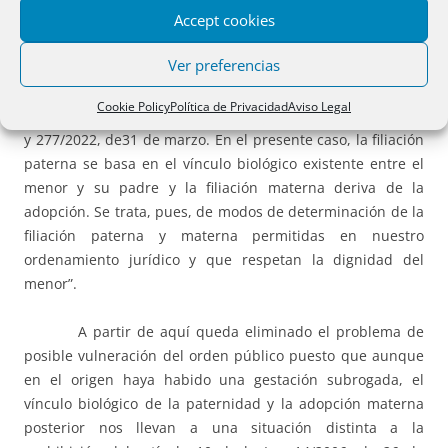
Accept cookies
recurso la trascendencia que las sentencias de instancia le
atribuyen. La filiación del menor no ha sido fijada con base
Ver preferencias
en el contrato de gestación subrogada, al contrario de lo
que se pretendía en los casos que fueron objeto de las
Cookie Policy
Política de Privacidad
Aviso Legal
sentencias de esta sala 835/2013, de 6 de febrero de 2014,
y 277/2022, de31 de marzo. En el presente caso, la filiación
paterna se basa en el vínculo biológico existente entre el
menor y su padre y la filiación materna deriva de la
adopción. Se trata, pues, de modos de determinación de la
filiación paterna y materna permitidas en nuestro
ordenamiento jurídico y que respetan la dignidad del
menor”.
A partir de aquí queda eliminado el problema de
posible vulneración del orden público puesto que aunque
en el origen haya habido una gestación subrogada, el
vínculo biológico de la paternidad y la adopción materna
posterior nos llevan a una situación distinta a la