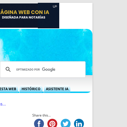
ESTA WEB
HISTÓRICO
ASISTENTE IA
A DGRN
QUÉ OFRECEMOS
s...
 NIF
IDEARIO WEB
 LABORAL
QUIÉNES SOMOS
Share this...
ÁBILES
HISTORIA