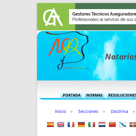
Notarios
PORTADA
NORMAS
RESOLUCIONE
MÁS USADAS (CUADRO)
INFORMES 
Inicio
»
Secciones
»
Doctrina
»
INFORMES MENSUALES
VOCES P
MÁS DESTACADAS
VOCES M
TITULARES DESDE 2002
TITULARES