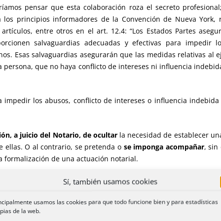
ríamos pensar que esta colaboración roza el secreto profesional
a los principios informadores de la Convención de Nueva York, r
rtículos, entre otros en el art. 12.4: “Los Estados Partes asegu
oporcionen salvaguardias adecuadas y efectivas para impedir
s. Esas salvaguardias asegurarán que las medidas relativas al eje
la persona, que no haya conflicto de intereses ni influencia indebi
a impedir los abusos, conflicto de intereses o influencia indebid
ón, a juicio del Notario, de ocultar
la necesidad de establecer un
ellas. O al contrario, se pretenda o
se imponga acompañar
, si
a formalización de una actuación notarial.
la voluntad
de una persona necesitada de apoyo en presencia notar
Sí, también usamos cookies
ncipalmente usamos las cookies para que todo funcione bien y para estadísticas
 se debe estar muy atento cuando la medida de apoyo sea asiste
pias de la web.
mponiendo el titular de la medida de apoyo su voluntad sobre la d