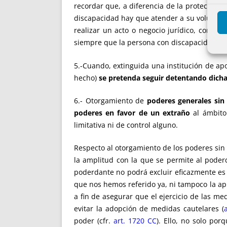
recordar que, a diferencia de la protección 
discapacidad hay que atender a su voluntad, 
realizar un acto o negocio jurídico, contrar
siempre que la persona con discapacidad te
5.-Cuando, extinguida una institución de apo
hecho)
se pretenda seguir detentando dich
6.- Otorgamiento de
poderes generales sin 
poderes en favor de un extraño
al ámbito
limitativa ni de control alguno.
Respecto al otorgamiento de los poderes sin 
la amplitud con la que se permite al poderd
poderdante no podrá excluir eficazmente es e
que nos hemos referido ya, ni tampoco la apl
a fin de asegurar que el ejercicio de las m
evitar la adopción de medidas cautelares (
poder (cfr.
art. 1720
CC
). Ello, no solo por