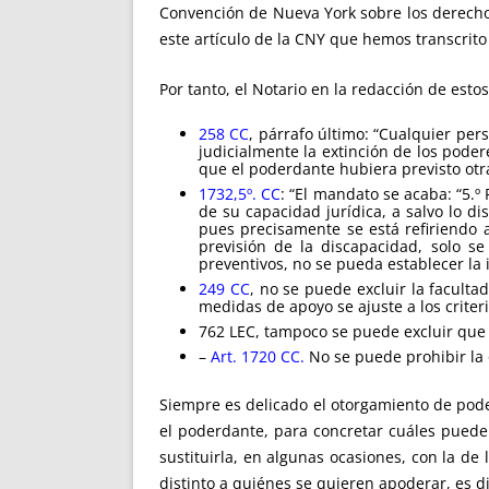
Convención de Nueva York sobre los derechos
este artículo de la CNY que hemos transcrito 
Por tanto, el Notario en la redacción de esto
258 CC
, párrafo último: “Cualquier per
judicialmente la extinción de los poder
que el poderdante hubiera previsto otra
1732,5º. CC
: “El mandato se acaba: “5.º
de su capacidad jurídica, a salvo lo d
pues precisamente se está refiriendo 
previsión de la discapacidad, solo s
preventivos, no se pueda establecer la 
249 CC
, no se puede excluir la faculta
medidas de apoyo se ajuste a los criter
762 LEC, tampoco se puede excluir que 
–
Art. 1720 CC.
No se puede prohibir la 
Siempre es delicado el otorgamiento de pode
el poderdante, para concretar cuáles pueden 
sustituirla, en algunas ocasiones, con la d
distinto a quiénes se quieren apoderar, es dif