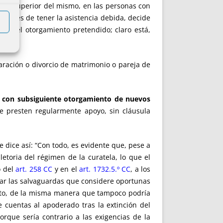
terés superior del mismo, en las personas con
después de tener la asistencia debida, decide
rizar el otorgamiento pretendido; claro está,
paración o divorcio de matrimonio o pareja de
 con subsiguiente otorgamiento de nuevos
le presten regularmente apoyo, sin cláusula
 dice así: “Con todo, es evidente que, pese a
etoria del régimen de la curatela, lo que el
o del
art. 258
CC
y en el
art. 1732.5.º
CC
, a los
ctar las salvaguardas que considere oportunas
cepto, de la misma manera que tampoco podría
e cuentas al apoderado tras la extinción del
porque sería contrario a las exigencias de la