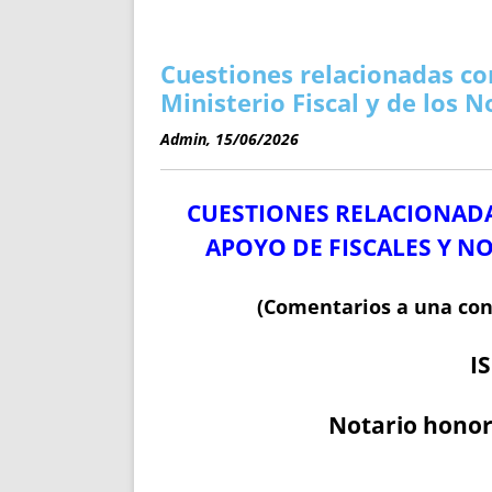
ENRIQUECIDAS
TITULARES 
NO DESESPERES
CAT
A MANO
SUCESIONES 
Cuestiones relacionadas co
FUTURAS NORMAS
GEORREFE
Ministerio Fiscal y de los N
ALQUILE
Admin, 15/06/2026
TRI
LH Y C
CUESTIONES RELACIONAD
¿SABIA
FRANCI
APOYO DE FISCALES Y N
BÚSQUED
(Comentarios a una conf
I
Notario
honor