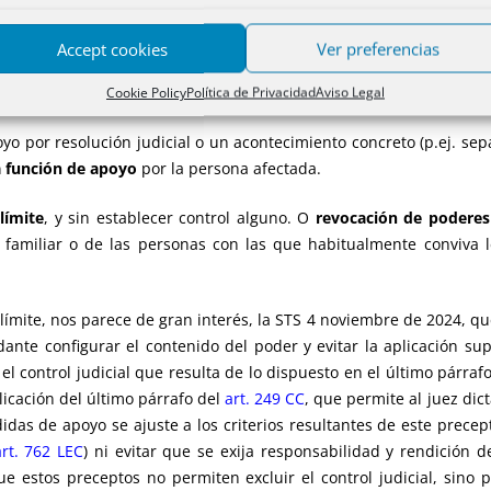
del menor por los padres o el tutor, en que se debe atender al in
deseos y preferencias. Por ello, si la persona con discapacidad, 
Accept cookies
Ver preferencias
io a lo que le recomendó quien le asistió, el Notario deberá auto
nga el discernimiento adecuado para ese acto
Cookie Policy
Política de Privacidad
Aviso Legal
yo por resolución judicial o un acontecimiento concreto (p.ej. se
a función de apoyo
por la persona afectada.
límite
, y sin establecer control alguno. O
revocación de poderes
 familiar o de las personas con las que habitualmente conviva 
límite, nos parece de gran interés, la STS 4 noviembre de 2024, que
ante configurar el contenido del poder y evitar la aplicación supl
l control judicial que resulta de lo dispuesto en el último párraf
icación del último párrafo del
art. 249
CC
, que permite al juez di
edidas de apoyo se ajuste a los criterios resultantes de este pre
art. 762
LEC
) ni evitar que se exija responsabilidad y rendición d
que estos preceptos no permiten excluir el control judicial, sino 