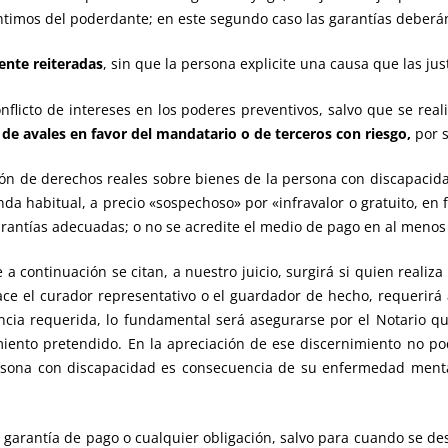
 íntimos del poderdante; en este segundo caso las garantías deberá
ente reiteradas
, sin que la persona explicite una causa que las just
onflicto de intereses en los poderes preventivos, salvo que se rea
n
de avales en favor del
mandatario o de terceros con riesgo,
por 
ción de derechos reales sobre bienes de la persona con discapaci
nda habitual, a precio «sospechoso» por «infravalor o gratuito, en
antías adecuadas; o no se acredite el medio de pago en al menos
a continuación se citan, a nuestro juicio, surgirá si quien realiz
ce el curador representativo o el guardador de hecho, requerirá a
encia requerida, lo fundamental será asegurarse por el Notario qu
iento pretendido. En la apreciación de ese discernimiento no p
rsona con discapacidad es consecuencia de su enfermedad menta
 garantía de pago o cualquier obligación, salvo para cuando se de