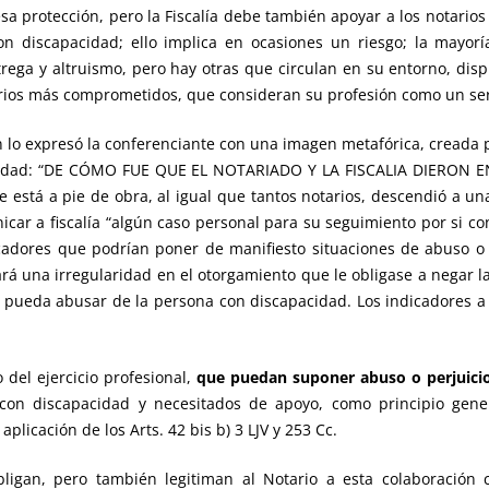
esa protección, pero la Fiscalía debe también apoyar a los notari
n discapacidad; ello implica en ocasiones un riesgo; la mayor
ega y altruismo, pero hay otras que circulan en su entorno, disp
tarios más comprometidos, que consideran su profesión como un ser
n lo expresó la conferenciante con una imagen metafórica, creada 
pacidad: “DE CÓMO FUE QUE EL NOTARIADO Y LA FISCALIA DIERON 
e está a pie de obra, al igual que tantos notarios, descendió a un
car a fiscalía “algún caso personal para su seguimiento por si co
icadores que podrían poner de manifiesto situaciones de abuso o
rá una irregularidad en el otorgamiento que le obligase a negar la
pueda abusar de la persona con discapacidad. Los indicadores a l
 del ejercicio profesional,
que puedan suponer abuso o perjuic
con discapacidad y necesitados de apoyo, como principio gener
plicación de los Arts. 42 bis b) 3 LJV y 253 Cc.
obligan, pero también legitiman al Notario a esta colaboración 