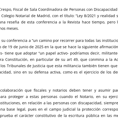
Crespo, Fiscal de Sala Coordinadora de Personas con Discapacidad y
olegio Notarial de Madrid, con el título: “Ley 8/2021 y realidad 
 una reseña de esta conferencia a la Revista hace tiempo, pero 
imos meses.
de su conferencia a “un camino por recorrer para todas las instituc
 de 19 de junio de 2025 en la que se hace la siguiente afirmación
s- tiene que adoptar “un papel activo- podríamos decir, militante
ra Constitución, en particular de su art 49, que conmina a la A
 los Tribunales de Justicia que esta militancia también tienen que 
cidad, sino en su defensa activa, como es el ejercicio de los de
colaboración que fiscales y notarios deben tener y asumir par
ara proteger a estas personas cuando el Notario, en su ejerci
stituciones, en relación a las personas con discapacidad, siempr
na base legal, pues en el campo judicial la protección correspon
rueba el carácter constitutivo de la escritura pública en las m