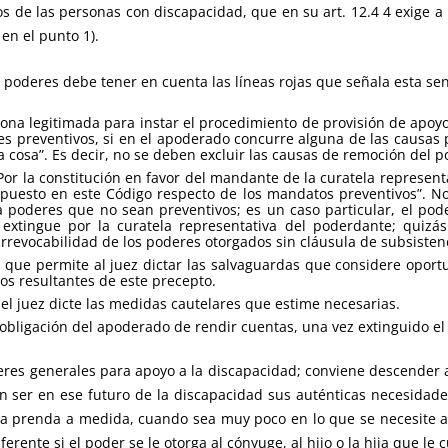
 de las personas con discapacidad, que en su art. 12.4 4 exige a
en el punto 1).
s poderes debe tener en cuenta las líneas rojas que señala esta se
sona legitimada para instar el procedimiento de provisión de apoyos
es preventivos, si en el apoderado concurre alguna de las causas 
 cosa”. Es decir, no se deben excluir las causas de remoción del p
 Por la constitución en favor del mandante de la curatela represen
ispuesto en este Código respecto de los mandatos preventivos”. N
a poderes que no sean preventivos; es un caso particular, el pod
e extingue por la curatela representativa del poderdante; quizá
irrevocabilidad de los poderes otorgados sin cláusula de subsisten
d que permite al juez dictar las salvaguardas que considere oportu
ios resultantes de este precepto.
el juez dicte las medidas cautelares que estime necesarias.
obligación del apoderado de rendir cuentas, una vez extinguido el
res generales para apoyo a la discapacidad; conviene descender a c
ser en ese futuro de la discapacidad sus auténticas necesidades; 
e la prenda a medida, cuando sea muy poco en lo que se necesite 
erente si el poder se le otorga al cónyuge, al hijo o la hija que le