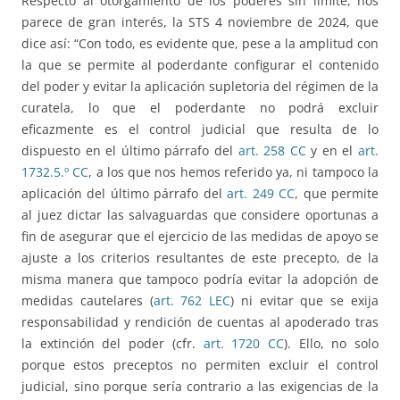
Respecto al otorgamiento de los poderes sin límite, nos
parece de gran interés, la STS 4 noviembre de 2024, que
dice así: “Con todo, es evidente que, pese a la amplitud con
la que se permite al poderdante configurar el contenido
del poder y evitar la aplicación supletoria del régimen de la
curatela, lo que el poderdante no podrá excluir
eficazmente es el control judicial que resulta de lo
dispuesto en el último párrafo del
art. 258
CC
y en el
art.
1732.5.º
CC
, a los que nos hemos referido ya, ni tampoco la
aplicación del último párrafo del
art. 249
CC
, que permite
al juez dictar las salvaguardas que considere oportunas a
fin de asegurar que el ejercicio de las medidas de apoyo se
ajuste a los criterios resultantes de este precepto, de la
misma manera que tampoco podría evitar la adopción de
medidas cautelares (
art. 762
LEC
) ni evitar que se exija
responsabilidad y rendición de cuentas al apoderado tras
la extinción del poder (cfr.
art. 1720
CC
). Ello, no solo
porque estos preceptos no permiten excluir el control
judicial, sino porque sería contrario a las exigencias de la