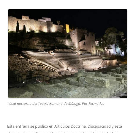
Vista nocturna del Teatro Romano de Málaga. Por Tecmotiva
Esta entrada se publicó en
Artículos Doctrina
,
Discapacidad
y está