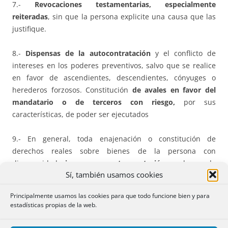
7.-
Revocaciones testamentarias, especialmente
reiteradas
, sin que la persona explicite una causa que las
justifique.
8.-
Dispensas de la autocontratación
y el conflicto de
intereses en los poderes preventivos, salvo que se realice
en favor de ascendientes, descendientes, cónyuges o
herederos forzosos. Constitución
de avales en favor del
mandatario o de terceros con riesgo,
por sus
características, de poder ser ejecutados
9.- En general, toda enajenación o constitución de
derechos reales sobre bienes de la persona con
discapacidad
sin pago o contraprestación
, o abarcando
Sí, también usamos cookies
todo el patrimonio de una persona o la vivienda habitual, a
precio «sospechoso» por «infravalor o gratuito, en favor de
Principalmente usamos las cookies para que todo funcione bien y para
cualquier persona; o cuando el pago quede aplazado en
estadísticas propias de la web.
más de un 25% sin las garantías adecuadas; o no se
acredite el medio de pago en al menos el 80% de su