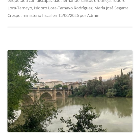
etiquetada con
discapacidad
,
fernando santos urbaneja
,
Isidoro
Lora-Tamayo
,
Isidoro Lora-Tamayo Rodríguez
,
María José Segarra
Crespo
,
ministerio fiscal
en
15/06/2026
por
Admin
.