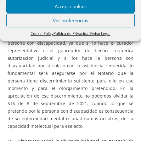
importe.
Accept cookies
Ver preferencias
La sospecha mayor en este caso y en los que a
continuación se citan, a nuestro juicio, surgirá si quien
Cookie Policy
Política de Privacidad
Aviso Legal
realiza estos negocios jurídicos es un apoderado de la
persona con discapacidad, ya que si lo hace el curador
representativo o el guardador de hecho, requerirá
autorización judicial y si los hace la persona con
discapacidad por sí sola o con la asistencia requerida, lo
fundamental será asegurarse por el Notario que la
persona tiene discernimiento suficiente para ello en ese
momento y para el otorgamiento pretendido. En la
apreciación de ese discernimiento no podemos olvidar la
STS de 8 de septiembre de 2021, cuando lo que se
pretende por la persona con discapacidad es consecuencia
de su enfermedad mental o, añadiríamos nosotros, de su
capacidad intelectual para ese acto.