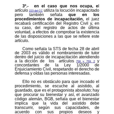
3º.-
en el caso que nos ocupa, e
l
artículo
utiliza la locución incapacitado
223 del CC
pero también señala
que e
n los
procedimientos de incapacitación,
el juez
recabará certificación del Registro Civil y, en
su caso, del registro de actos de última
voluntad, a efectos de comprobar la existencia
de las disposiciones a las que se refiere este
artículo.
Como señala la STS de fecha 28 de abril
de 2003 es válido el nombramiento de tutor
dentro del juicio de incapacitación atendiendo
a la dicción de
los
artículos
y
758 y 759. 2
concordantes de la Ley 1/2000 de
Enjuiciamiento Civil, respetando el derecho de
defensa y oídas las personas interesadas.
Ello no es obstáculo para que incoado el
procedimiento, se escuche al asistido, al
guardado, que es
el protagonista absoluto; hay
que procurar su bienestar y así, el avanzado
código alemán, BGB, señala que el bienestar
implica que la vida del asistido debe
transcurrir, según sus capacidades, de
acuerdo con sus propios deseos y