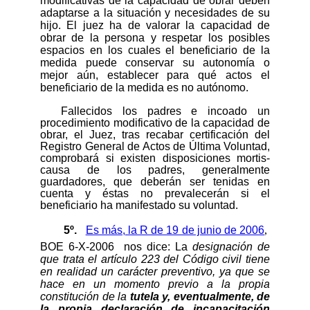
modificativas de la capacidad de obrar deben
adaptarse a la situación y necesidades de su
hijo. El juez ha de valorar la capacidad de
obrar de la persona y respetar los posibles
espacios en los cuales el beneficiario de la
medida puede conservar su autonomía o
mejor aún, establecer para qué actos el
beneficiario de la medida es no autónomo.
Fallecidos los padres e incoado un
procedimiento modificativo de la capacidad de
obrar, el Juez, tras
recabar certificación del
Registro General de Actos de Última Voluntad,
comprobará si existen disposiciones mortis-
causa de los padres, generalmente
guardadores, que deberán ser tenidas en
cuenta y éstas no prevalecerán si el
beneficiario ha manifestado su voluntad.
5
º. 
Es más,
la R de 19 de junio de 2006
,
BOE 6
-X-2006
nos dice: La
designación de
que trata el artículo 223 del Código civil tiene
en realidad un carácter preventivo, ya que se
hace en un momento previo a la propia
constitución de la
tutela y, eventualmente, de
la propia declaración de incapacitación