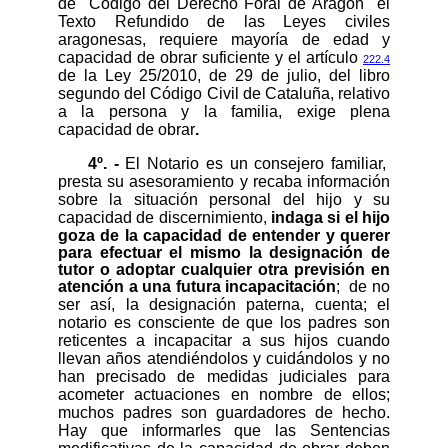
de "Código del Derecho Foral de Aragón" el
Texto Refundido de las Leyes civiles
aragonesas, requiere mayoría de edad y
capacidad de obrar suficiente
y el artículo
222.4
de la
Ley 25/2010, de 29 de julio, del libro
segundo del Código Civil de Cataluña, relativo
a la persona y la familia, exige plena
capacidad de obrar
.
4º. -
El Notario es un consejero familiar,
presta su asesoramiento y recaba información
sobre la situación personal del hijo y su
capacidad de discernimiento,
indaga si el hijo
goza de la capacidad de entender y querer
para efectuar el mismo la designación de
tutor o adoptar cualquier otra previsión en
atención a una futura incapacitación
;
de no
ser así, la designación paterna, cuenta; el
notario es consciente de que los padres son
reticentes a incapacitar a sus hijos cuando
llevan años atendiéndolos y cuidándolos y no
han precisado de medidas judiciales para
acometer actuaciones en nombre de ellos;
muchos padres son guardadores de hecho.
Hay que informarles que las Sentencias