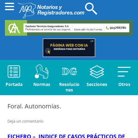
Portada
Normas
Resolucio
Secciones
Otros
nes
Foral. Autonomías.
Deja un comentario
FICHERO – INDICE DE CASOS PRÁCTICOS DE