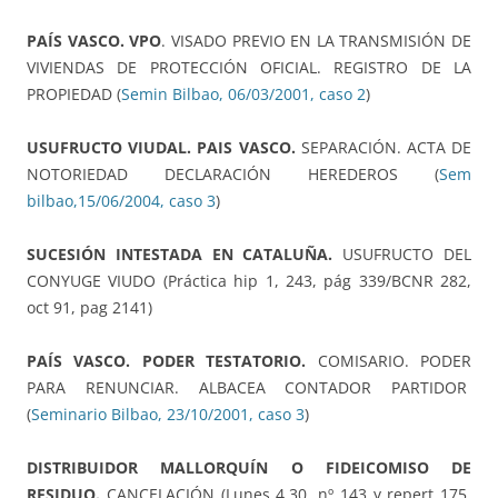
PAÍS VASCO. VPO
. VISADO PREVIO EN LA TRANSMISIÓN DE
VIVIENDAS DE PROTECCIÓN OFICIAL. REGISTRO DE LA
PROPIEDAD (
Semin Bilbao, 06/03/2001, caso 2
)
USUFRUCTO VIUDAL. PAIS VASCO.
SEPARACIÓN. ACTA DE
NOTORIEDAD DECLARACIÓN HEREDEROS (
Sem
bilbao,15/06/2004, caso 3
)
SUCESIÓN INTESTADA EN CATALUÑA.
USUFRUCTO DEL
CONYUGE VIUDO (Práctica hip 1, 243, pág 339/BCNR 282,
oct 91, pag 2141)
PAÍS VASCO. PODER TESTATORIO.
COMISARIO. PODER
PARA RENUNCIAR. ALBACEA CONTADOR PARTIDOR
(
Seminario Bilbao, 23/10/2001, caso 3
)
DISTRIBUIDOR MALLORQUÍN O FIDEICOMISO DE
RESIDUO.
CANCELACIÓN (Lunes 4,30, nº 143 y repert 175,