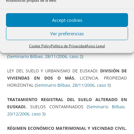
estadísticas propias de la web.
LEY DEL SUELO Y URBANISMO DE EUSKADI:
CAMBIO DE
Accept cookies
DESTINO. PROPIEDAD HORIZONTAL
(
Seminario Bilbao,
28/11/2006, caso 1
)
Ver preferencias
LEY DEL SUELO Y URBANISMO DE EUSKADI
:
Cookie Policy
Política de Privacidad
Aviso Legal
DELIMITACIÓN DE ÁMBITOS. TANTEO Y RETRACTO
(
Seminario Bilbao, 28/11/2006, caso 2
)
LEY DEL SUELO Y URBANISMO DE EUSKADI:
DIVISIÓN DE
VIVIENDAS EN DOS O MÁS.
LICENCIA. PROPIEDAD
HORIZONTAL (
Seminario Bilbao, 28/11/2006, caso 3
)
TRATAMIENTO REGISTRAL DEL SUELO ALTERADO EN
EUSKADI.
SUELOS CONTAMINADOS (
Seminario Bilbao,
20/12/2006, caso 3
)
RÉGIMEN ECONÓMICO MATRIMONIAL Y VECINDAD CIVIL.