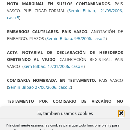
NOTA MARGINAL EN SUELOS CONTAMINADOS.
PAIS
VASCO. PUBLICIDAD FORMAL (
Semin Bilbao, 21/03/2006,
caso 5
)
EMBARGOS CAUTELARES. PAIS VASCO.
ANOTACIÓN DE
EMBARGO. PLAZOS (
Semin Bilbao, 9/5/2006, caso 2
)
ACTA NOTARIAL DE DECLARACIÓN DE HEREDEROS
OMITIENDO AL VIUDO
. CALIFICACIÓN REGISTRAL. PAIS
VASCO (
Sem Bilbao, 17/01/2006, caso 6
)
COMISARIA NOMBRADA EN TESTAMENTO.
PAIS VASCO
(
Semin Bilbao 27/06/2006, caso 2
)
TESTAMENTO POR COMISARIO DE VIZCAÍNO NO
AFORADO
(
Semin Bilbao 27/06/2006, caso 3
)
Sí, también usamos cookies
PODER TESTATORIO.
PAIS VASCO (
Semin Bilbao
Principalmente usamos las cookies para que todo funcione bien y para
27/06/2006, caso 4
)