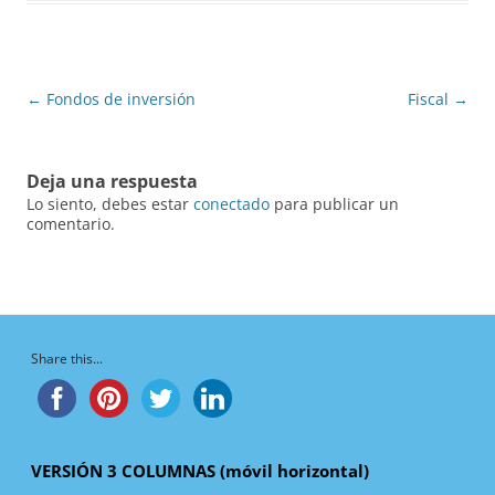
Navegación
←
Fondos de inversión
Fiscal
→
de
entradas
Deja una respuesta
Lo siento, debes estar
conectado
para publicar un
comentario.
Share this...
VERSIÓN 3 COLUMNAS (móvil horizontal)