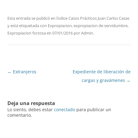
Esta entrada se publicó en
Índice Casos Prácticos Juan Carlos Casas
y está etiquetada con
Expropiacion
,
expropiacion de servidumbre
,
Expropiacion forzosa
en
07/01/2016
por
Admin
.
Navegación
←
Extranjeros
Expediente de liberación de
de
cargas y gravámenes
→
entradas
Deja una respuesta
Lo siento, debes estar
conectado
para publicar un
comentario.