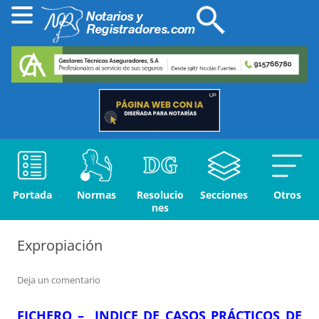
Portada
Normas
Resolucio
Secciones
Otros
nes
Expropiación
Deja un comentario
FICHERO – INDICE DE CASOS PRÁCTICOS DE