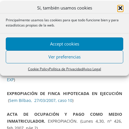
DERECHO DE REVERSIÓN.
AGRUPACIÓN Y DIVISIÓN POR
Sí, también usamos cookies
AYUNTAMIENTO.VENTA Y APORTACIÓN A JUNTA DE
COMPENSACION. NULIDAD EXPROPIACIÓN (
Sem Hern
Principalmente usamos las cookies para que todo funcione bien y para
Crespo, cuad nº 11, caso de EXPR, jul-sept 2006
)
estadísticas propias de la web.
¿UN
PROCEDIMIENTO DE EXPROPIACIÓN FORZOSA
Accept cookies
SEGUIDO POR EL SISTEMA DE TASACIÓN CONJUNTA
SE
PUEDE INSCRIBIR SÓLO CON EL PAGO O CONSIGNACIÓN
Ver preferencias
DEL PRECIO DE LA ADMINISTRACIÓN ACTUANTE, SIN
CONSTAR TODAVÍA EL JUSTIPRECIO DEL JURADO
Cookie Policy
Política de Privacidad
Aviso Legal
PROVINCIAL? (
Sem Hern crespo nº 13, En-Mzo 2007, caso de
EXP
)
EXPROPIACIÓN DE FINCA HIPOTECADA EN EJECUCIÓN
(
Sem Bilbao, 27/03/2007, caso 10
)
ACTA DE OCUPACIÓN Y PAGO COMO MEDIO
INMATRICULADOR.
EXPROPIACIÓN. (Lunes 4,30, nº 426,
feb 2007, pág 2)