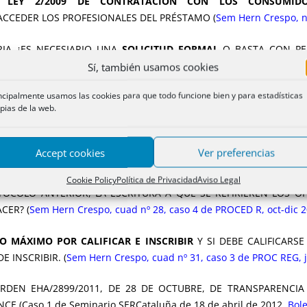
LA
LEY 2/2009 DE CONTRATACIÓN CON LOS CONSUMIDO
CCEDER LOS PROFESIONALES DEL PRÉSTAMO (
Sem Hern Crespo, nº
ORIA ¿ES NECESIARIO UNA
SOLICITUD FORMAL
O BASTA CON PED
o 1 de PROC, jul-sept 2010/BCNR 176, pág 516
)
Sí, también usamos cookies
ncipalmente usamos las cookies para que todo funcione bien y para estadísticas
 SUSTITUTORIA
QUE RATIFICA LA PRIMERA CALIFICACIÓN, SE
pias de la web.
RA NOTA DE CALIFICACIÓN. ¿CABE UNA NUEVA CALIFICACIÓN SU
C, jul-sept 2010
)
Accept cookies
Ver preferencias
IÓN SUSTITUTORIA EN QUE, TANTO EN EL OFICIO REMITIDO CON
IDA UNA DETERMINADA ESCRITURA. PRESENTADA LA ESCRIT
Cookie Policy
Política de Privacidad
Aviso Legal
OLO ANTERIOR, LA ESCRITURA A QUE SE REFIRIEREN LOS OF
CER? (
Sem Hern Crespo, cuad nº 28, caso 4 de PROCED R, oct-dic 
 MÁXIMO POR CALIFICAR E INSCRIBIR
Y SI DEBE CALIFICARS
 INSCRIBIR. (
Sem Hern Crespo, cuad nº 31, caso 3 de PROC REG, j
DEN EHA/2899/2011, DE 28 DE OCTUBRE, DE TRANSPARENCIA 
E (Caso 1 de Seminario SERCataluña de 18 de abril de 2012,
Bole