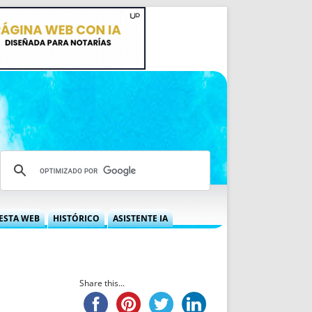
ESTA WEB
HISTÓRICO
ASISTENTE IA
A DGRN
QUÉ OFRECEMOS
 NIF
IDEARIO WEB
 LABORAL
QUIÉNES SOMOS
Share this...
ÁBILES
HISTORIA