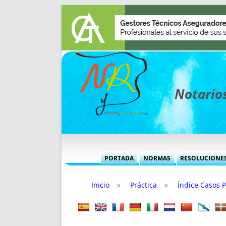
Notarios
PORTADA
NORMAS
RESOLUCIONE
MÁS USADAS (CUADRO)
INFORMES 
Inicio
»
Práctica
»
Índice Casos P
INFORMES MENSUALES
VOCES P
MÁS DESTACADAS
VOCES M
TITULARES DESDE 2002
TITULARES