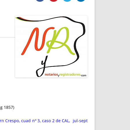
DE INICIO
PREMIO NYR
VORITOS
CONVENCIONES ANUALES
A IRPF
NUEVA ETAPA
AS
POLÍTICA DE PRIVACIDAD
IJUELAS
AVISO LEGAL
POTECA
REPORTAR INCIDENCIA
PERES
LOGOTIPO
CES
ENTREVISTAS
SONRISA
ENVÍA CORREO
CANALES DE VÍDEO
g 1857)
n Crespo, cuad nº 3, caso 2 de CAL, jul-sept