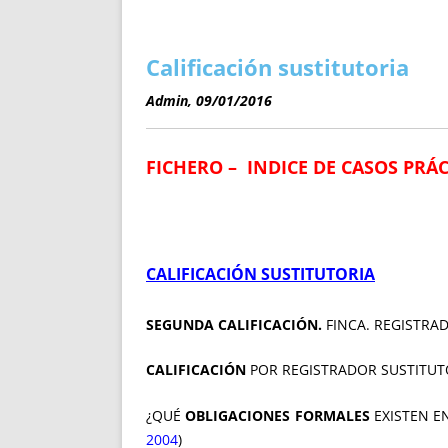
ENRIQUECIDAS
TITULARES 
NO DESESPERES
CAT
A MANO
SUCESIONES 
Calificación sustitutoria
FUTURAS NORMAS
GEORREFE
Admin, 09/01/2016
ALQUILE
TRI
FICHERO – INDICE DE CASOS PRÁ
LH Y C
¿SABIA
FRANCI
BÚSQUED
CALIFICACIÓN SUSTITUTORIA
SEGUNDA CALIFICACIÓN.
FINCA. REGISTRAD
CALIFICACIÓN
POR REGISTRADOR SUSTITUTO (
¿QUÉ
OBLIGACIONES FORMALES
EXISTEN EN
2004
)