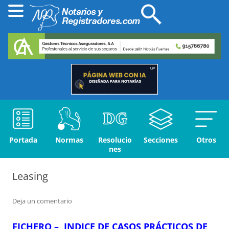
Portada
Normas
Resolucio
Secciones
Otros
nes
Leasing
Deja un comentario
FICHERO – INDICE DE CASOS PRÁCTICOS DE