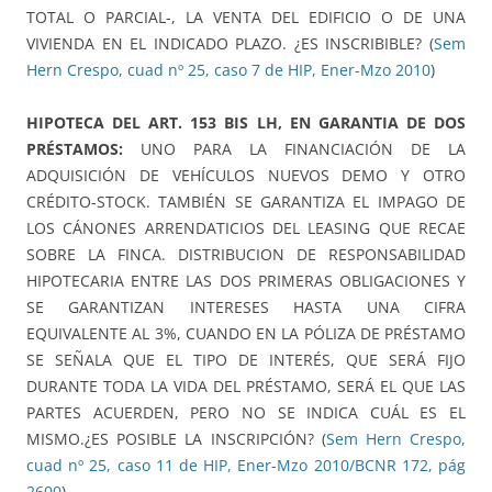
TOTAL O PARCIAL-, LA VENTA DEL EDIFICIO O DE UNA
VIVIENDA EN EL INDICADO PLAZO. ¿ES INSCRIBIBLE? (
Sem
Hern Crespo, cuad nº 25, caso 7 de HIP, Ener-Mzo 2010
)
HIPOTECA DEL ART. 153 BIS LH, EN GARANTIA DE DOS
PRÉSTAMOS:
UNO PARA LA FINANCIACIÓN DE LA
ADQUISICIÓN DE VEHÍCULOS NUEVOS DEMO Y OTRO
CRÉDITO-STOCK. TAMBIÉN SE GARANTIZA EL IMPAGO DE
LOS CÁNONES ARRENDATICIOS DEL LEASING QUE RECAE
SOBRE LA FINCA. DISTRIBUCION DE RESPONSABILIDAD
HIPOTECARIA ENTRE LAS DOS PRIMERAS OBLIGACIONES Y
SE GARANTIZAN INTERESES HASTA UNA CIFRA
EQUIVALENTE AL 3%, CUANDO EN LA PÓLIZA DE PRÉSTAMO
SE SEÑALA QUE EL TIPO DE INTERÉS, QUE SERÁ FIJO
DURANTE TODA LA VIDA DEL PRÉSTAMO, SERÁ EL QUE LAS
PARTES ACUERDEN, PERO NO SE INDICA CUÁL ES EL
MISMO.¿ES POSIBLE LA INSCRIPCIÓN? (
Sem Hern Crespo,
cuad nº 25, caso 11 de HIP, Ener-Mzo 2010/BCNR 172, pág
2600
)