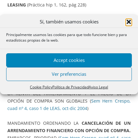
LEASING
(Práctica hip 1, 162, pág 228)
INSCRIPCION DE EJERCICIO DE OPCIÓN DE COMPRA DE
Sí, también usamos cookies
LEASING FALTANDO PREVIAS INSCRIPCIONES
INTERMEDIAS
(Práctica hip 1, 163, pág 229)
Principalmente usamos las cookies para que todo funcione bien y para
estadísticas propias de la web.
¿SE PUEDE CONSTITUIR UN ARRENDAMIENTO
FINANCIERO SOBRE UNA FINCA YA ARRENDADA?
(
Sem
Accept cookies
Hern Crespo, cuad nº 1, caso 1 de ARR, en mzo 2004
)
Ver preferencias
ESCRITURA DE
ARRENDAMIENTO CON OPCIÓN DE
COMPRA
(LEASING)
DE TRES FINCAS REGISTRALES
EN QUE
Cookie Policy
Política de Privacidad
Aviso Legal
LA RENTA DEL ARRENDAMIENTO Y EL PRECIO DE LA
OPCIÓN DE COMPRA SON GLOBALES (
Sem Hern Crespo,
cuad nº 4, caso 1 de LEAS, oct-dic 2004
)
MANDAMIENTO ORDENANDO LA
CANCELACIÓN DE UN
ARRENDAMIENTO FINANCIERO CON OPCIÓN DE COMPRA.
EMBARGOS. PRIORIDAD (
Sem Hern Crespo, cuad nº 4, caso