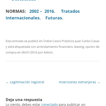
NORMAS:
2002 – 2016.
Tratados
internacionales.
Futuras.
Esta entrada se publicó en
Índice Casos Prácticos Juan Carlos Casas
y está etiquetada con
arrendamiento financiero
,
leasing
,
opcion de
compra
en
06/01/2016
por
Admin
.
Navegación
←
Legitimación registral
Inversiones extranjeras
→
de
entradas
Deja una respuesta
Lo siento, debes estar
conectado
para publicar un