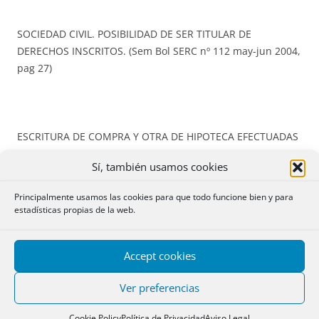
SOCIEDAD CIVIL. POSIBILIDAD DE SER TITULAR DE
DERECHOS INSCRITOS. (Sem Bol SERC nº 112 may-jun 2004,
pag 27)
ESCRITURA DE COMPRA Y OTRA DE HIPOTECA EFECTUADAS
POR UNA SOCIEDAD CIVIL, CUYO OBJETO SE TRANSCRIBE Y
Sí, también usamos cookies
QUE CONSISTE EN “LA EXPLOTACIÓN DE NEGOCIOS
RELACIONADOS CON EL DEPORTE”. ¿SE PUEDE INSCRIBIR?
Principalmente usamos las cookies para que todo funcione bien y para
(
Sem Hern Crespo, cuad nº 10, caso 1 de SOC, abr-jun
estadísticas propias de la web.
2006/BCNR 128, Oct 2006, pág 2694
)
Accept cookies
Ver preferencias
ESCRITURA DE COMPRA Y OTRA DE HIPOTECA EFECTUADAS
POR UNA SOCIEDAD CIVIL, CUYO OBJETO SE TRANSCRIBE
Cookie Policy
Política de Privacidad
Aviso Legal